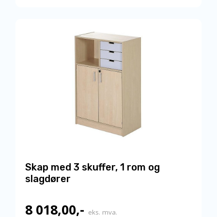
flere
varianter.
Alternativene
kan
velges
på
produktsiden
Skap med 3 skuffer, 1 rom og
slagdører
8 018,00
,-
eks. mva.