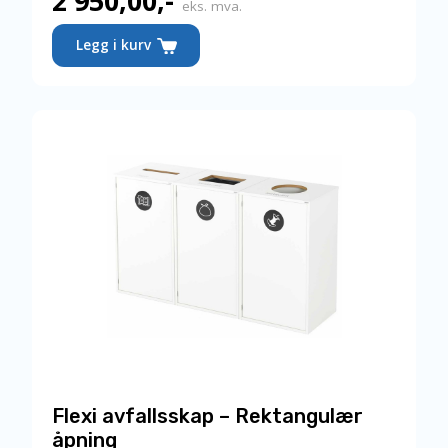
2 950,00
,-
eks. mva.
Legg i kurv
Flexi avfallsskap – Rektangulær
åpning