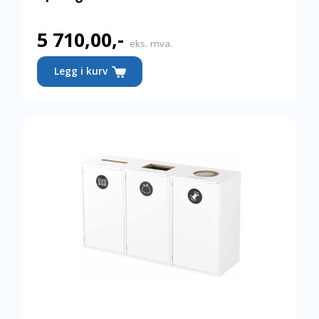
5 710,00
,-
eks. mva.
Legg i kurv