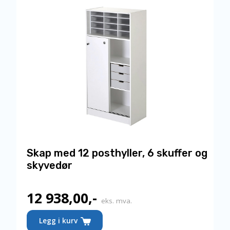
Alternativene
kan
velges
på
produktsiden
Skap med 12 posthyller, 6 skuffer og
skyvedør
12 938,00
,-
eks. mva.
Dette
Legg i kurv
produktet