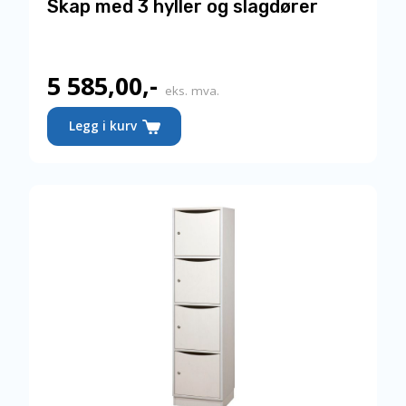
Skap med 3 hyller og slagdører
5 585,00
,-
eks. mva.
Dette
Legg i kurv
produktet
har
flere
varianter.
Alternativene
kan
velges
på
produktsiden