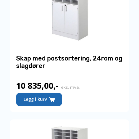
Skap med postsortering, 24rom og
slagdører
10 835,00
,-
eks. mva.
Dette
Legg i kurv
produktet
har
flere
varianter.
Alternativene
kan
velges