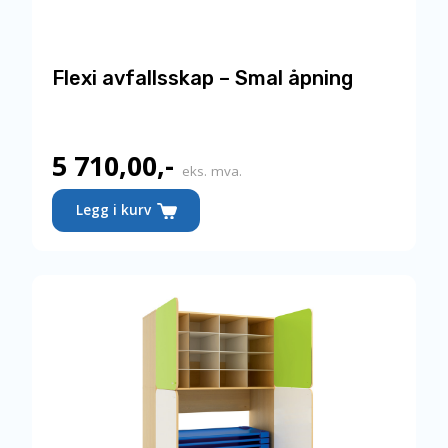
Flexi avfallsskap – Smal åpning
5 710,00
,-
eks. mva.
Legg i kurv