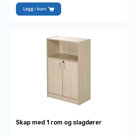
Dette
Legg i kurv
produktet
har
flere
varianter.
Alternativene
kan
velges
på
produktsiden
Skap med 1 rom og slagdører