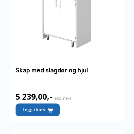
produktsiden
Skap med slagdør og hjul
5 239,00
,-
eks. mva.
Dette
Legg i kurv
produktet
har
flere
varianter.
Alternativene