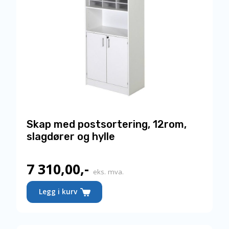
på
produktsiden
Skap med postsortering, 12rom,
slagdører og hylle
7 310,00
,-
eks. mva.
Dette
Legg i kurv
produktet
har
flere
varianter.