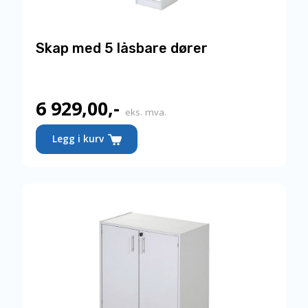
Skap med 5 låsbare dører
6 929,00
,-
eks. mva.
Dette
Legg i kurv
produktet
har
flere
varianter.
Alternativene
kan
velges
på
produktsiden