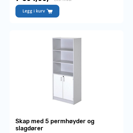
Dette
Legg i kurv
produktet
har
flere
varianter.
Alternativene
kan
velges
på
produktsiden
Skap med 5 permhøyder og
slagdører