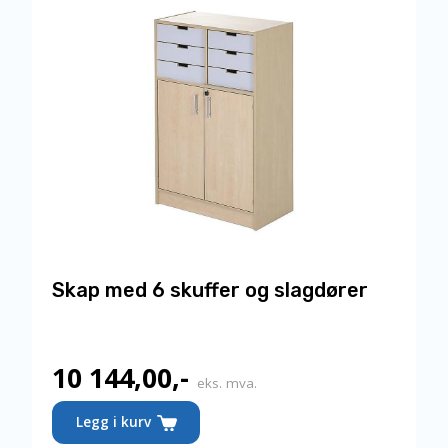
kan
velges
på
produktsiden
Skap med 6 skuffer og slagdører
10 144,00
,-
eks. mva.
Dette
Legg i kurv
produktet
har