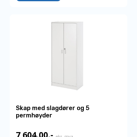
har
flere
varianter.
Alternativene
kan
velges
på
produktsiden
Skap med slagdører og 5
permhøyder
7 604,00
,-
eks. mva.