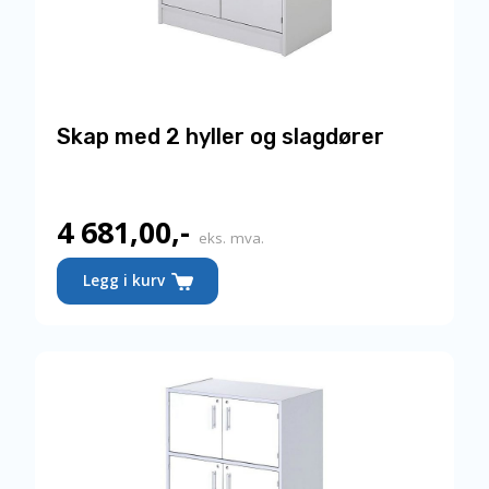
Skap med 2 hyller og slagdører
4 681,00
,-
eks. mva.
Dette
Legg i kurv
produktet
har
flere
varianter.
Alternativene
kan
velges
på
produktsiden