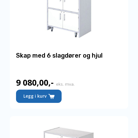
Skap med 6 slagdører og hjul
9 080,00
,-
eks. mva.
Dette
Legg i kurv
produktet
har
flere
varianter.
Alternativene
kan
velges
på