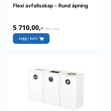
Flexi avfallsskap – Rund åpning
5 710,00
,-
eks. mva.
Legg i kurv