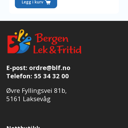
Legg i kurv
E-post:
ordre@blf.no
Telefon:
55 34 32 00
Øvre Fyllingsvei 81b,
5161 Laksevåg