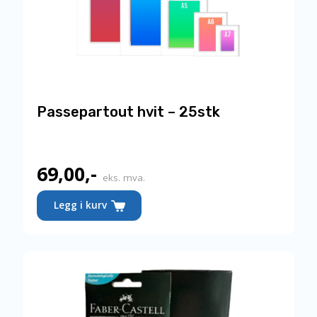
Passepartout hvit – 25stk
69,00
,-
eks. mva.
Legg i kurv