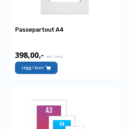
Passepartout A4
398,00
,-
eks. mva.
Legg i kurv