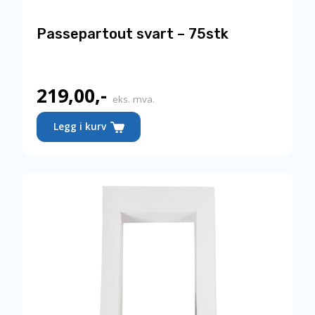
Passepartout svart – 75stk
219,00
,-
eks. mva.
Legg i kurv