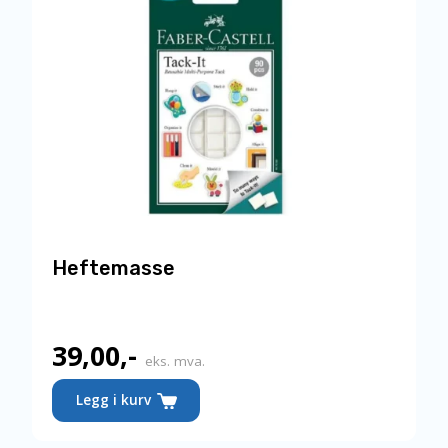
Heftemasse
39,00
,-
eks. mva.
Legg i kurv