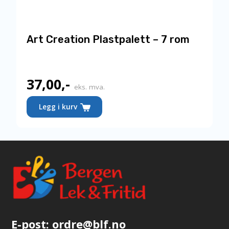
Art Creation Plastpalett – 7 rom
37,00
,-
eks. mva.
Legg i kurv
E-post:
ordre@blf.no