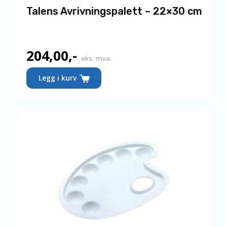
Talens Avrivningspalett – 22×30 cm
204,00
,-
eks. mva.
Legg i kurv