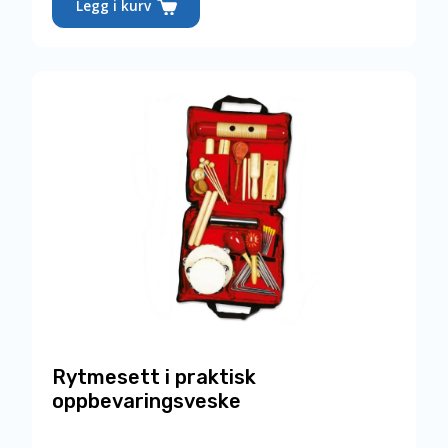
pris
Legg i kurv
er:
1 528,00,-.
Rytmesett i praktisk
oppbevaringsveske