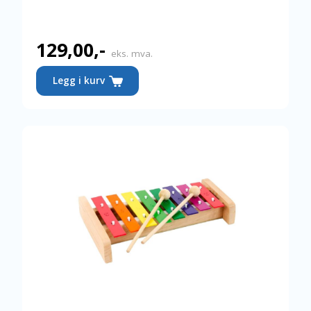
129,00
,-
eks. mva.
Legg i kurv