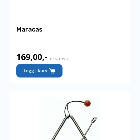
Maracas
169,00
,-
eks. mva.
Legg i kurv