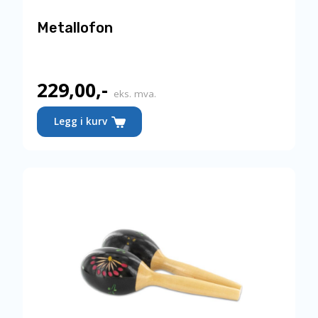
Metallofon
229,00
,-
eks. mva.
Legg i kurv