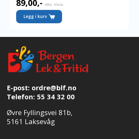
89,00
,-
eks. mva.
Legg i kurv
E-post:
ordre@blf.no
Telefon:
55 34 32 00
Øvre Fyllingsvei 81b,
5161 Laksevåg