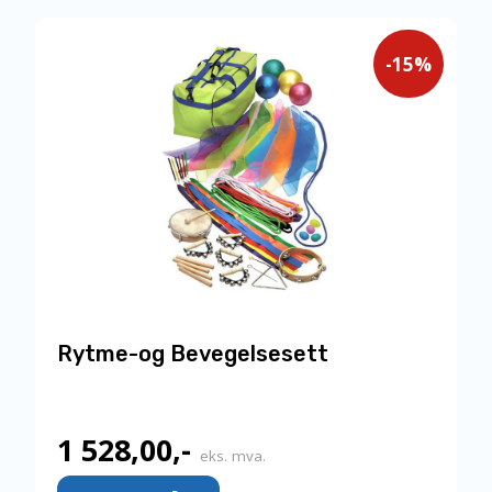
-15%
Rytme-og Bevegelsesett
1 528,00
,-
Nåværende
eks. mva.