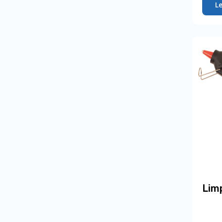
L
Limp