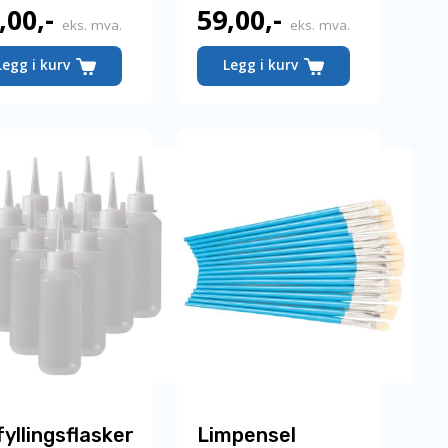
,00
,-
59,00
,-
eks. mva.
eks. mva.
Legg i kurv
Legg i kurv
yllingsflasker
Limpensel