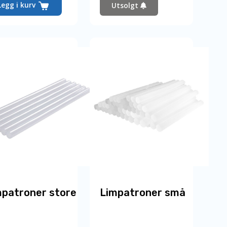
Legg i kurv
Utsolgt
mpatroner store
Limpatroner små