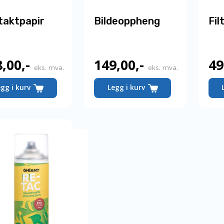
taktpapir
Bildeoppheng
Fil
8,00
,-
149,00
,-
49
eks. mva.
eks. mva.
egg i kurv
Legg i kurv