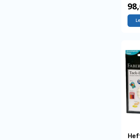
98
L
Hef