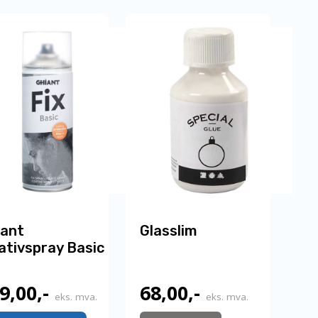
iant
Glasslim
ativspray Basic
9,00
,-
68,00
,-
eks. mva.
eks. mva.