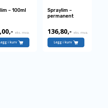
tlim – 100ml
Spraylim –
permanent
,00
,-
136,80
,-
eks. mva.
eks. mva.
Legg i kurv
Legg i kurv