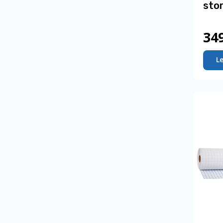
sto
34
L