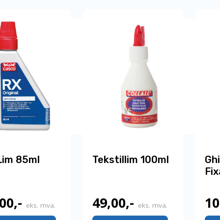
Lim 85ml
Tekstillim 100ml
Gh
Fix
,00
,-
49,00
,-
10
eks. mva.
eks. mva.