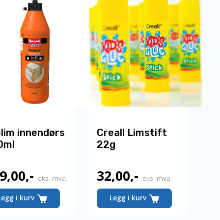
lim innendørs
Creall Limstift
0ml
22g
9,00
,-
32,00
,-
eks. mva.
eks. mva.
Legg i kurv
Legg i kurv