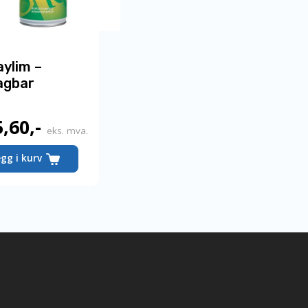
aylim –
agbar
5,60
,-
eks. mva.
egg i kurv