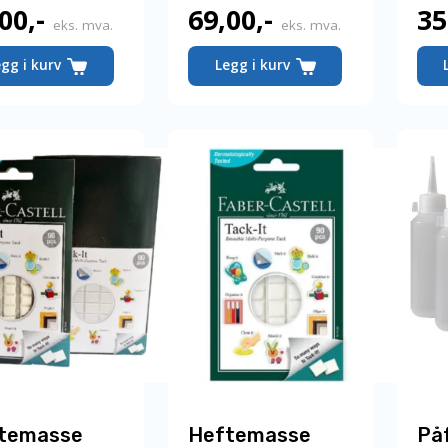
,00
,-
69,00
,-
35
eks. mva.
eks. mva.
egg i kurv
Legg i kurv
temasse
Heftemasse
Påf