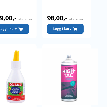
9,00
,-
98,00
,-
eks. mva.
eks. mva.
Legg i kurv
Legg i kurv