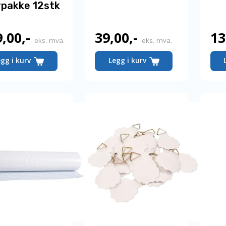
rpakke 12stk
9,00
,-
39,00
,-
13
eks. mva.
eks. mva.
egg i kurv
Legg i kurv