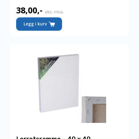
38,00
,-
eks. mva.
Legg i kurv
Lerretsramme – 40 x 40