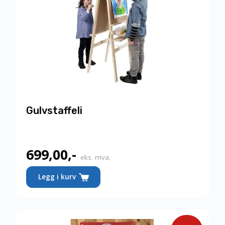
Gulvstaffeli
699,00
,-
eks. mva.
Legg i kurv