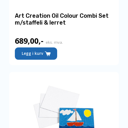
Art Creation Oil Colour Combi Set
m/staffeli & lerret
689,00
,-
eks. mva.
Legg i kurv