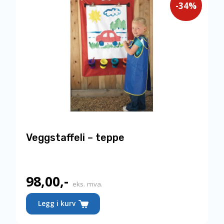
-34%
Veggstaffeli – teppe
98,00
,-
Nåværende
eks. mva.
pris
Legg i kurv
er: