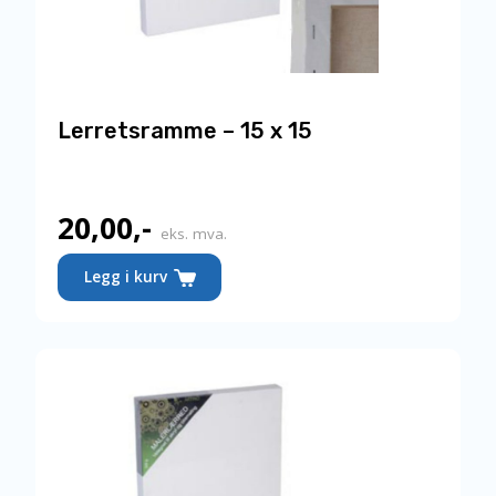
Lerretsramme – 15 x 15
20,00
,-
eks. mva.
Legg i kurv