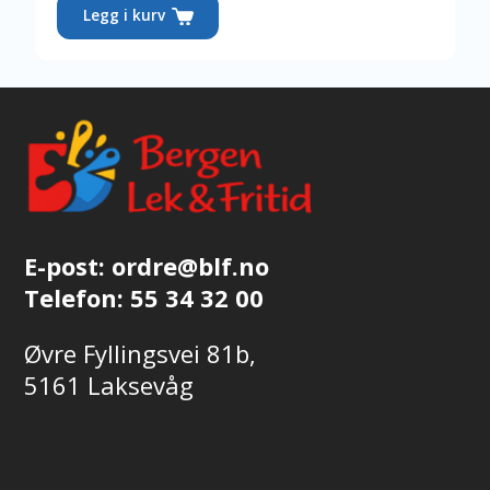
Legg i kurv
E-post:
ordre@blf.no
Telefon:
55 34 32 00
Øvre Fyllingsvei 81b,
5161 Laksevåg