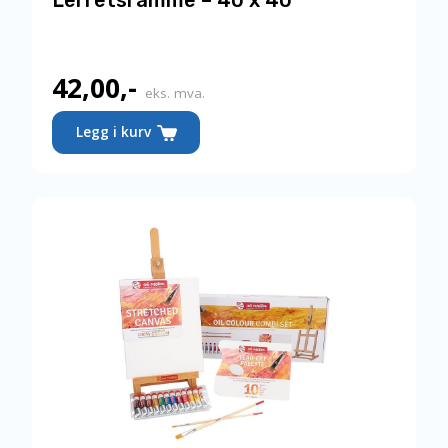
42,00
,-
eks. mva.
Legg i kurv