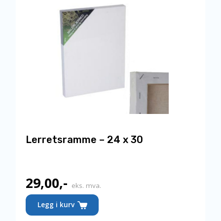
Lerretsramme – 24 x 30
29,00
,-
eks. mva.
Legg i kurv