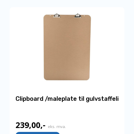
98,00,-.
Clipboard /maleplate til gulvstaffeli
239,00
,-
eks. mva.