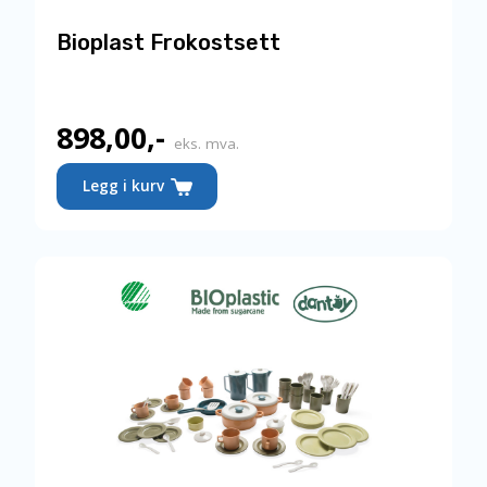
Bioplast Frokostsett
898,00
,-
eks. mva.
Legg i kurv