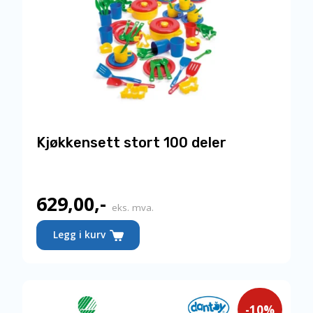
Kjøkkensett stort 100 deler
629,00
,-
eks. mva.
Legg i kurv
-10%