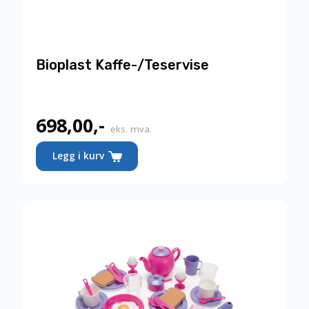
Bioplast Kaffe-/Teservise
698,00
,-
eks. mva.
Legg i kurv