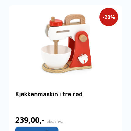
-20%
Kjøkkenmaskin i tre rød
239,00
,-
Nåværende
eks. mva.