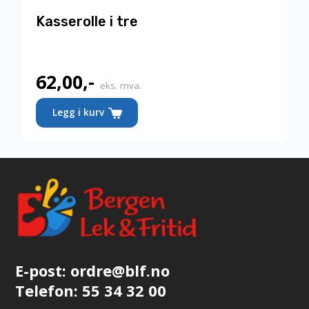
Kasserolle i tre
62,00
,-
Nåværende
eks. mva.
pris
Legg i kurv
er:
62,00,-.
E-post:
ordre@blf.no
Telefon:
55 34 32 00