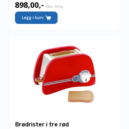
898,00
,-
Nåværende
eks. mva.
pris
Legg i kurv
er:
898,00,-.
Brødrister i tre rød