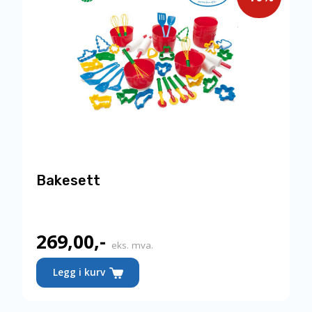
Bakesett
269,00
,-
Nåværende
eks. mva.
pris
Legg i kurv
er: