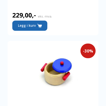
229,00
,-
eks. mva.
Legg i kurv
-30%