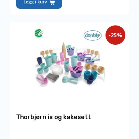
pris
Legg i kurv
er:
239,00,-.
-25%
Thorbjørn is og kakesett