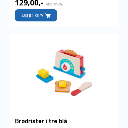
129,00
,-
eks. mva.
Legg i kurv
Brødrister i tre blå