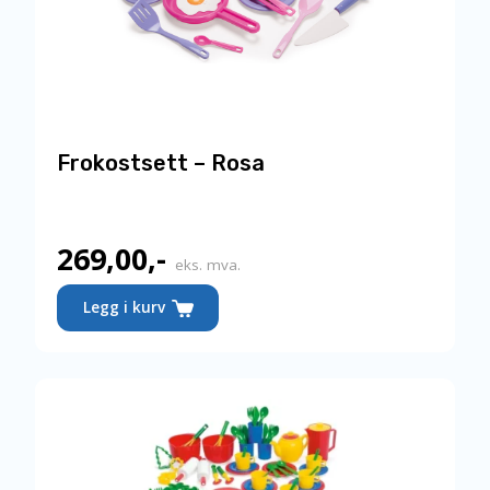
Frokostsett – Rosa
269,00
,-
eks. mva.
Legg i kurv