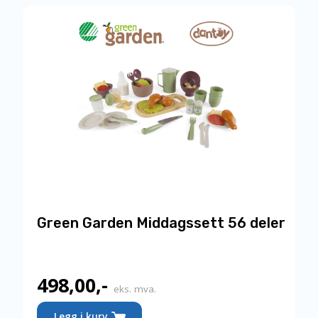
269,00,-.
Green Garden Middagssett 56 deler
498,00
,-
eks. mva.
Legg i kurv