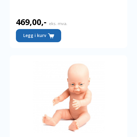
469,00
,-
eks. mva.
Legg i kurv