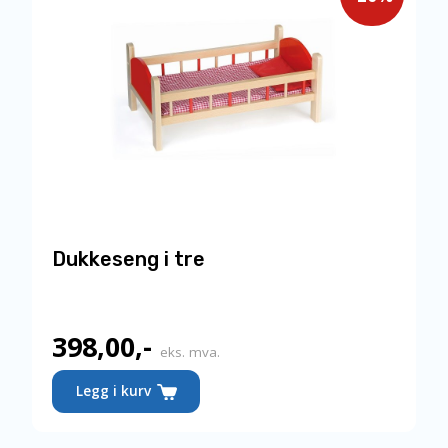
Dukkeseng i tre
398,00
,-
Nåværende
eks. mva.
pris
Legg i kurv
er: