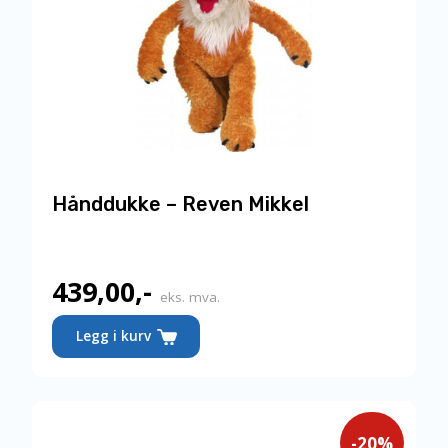
Hånddukke – Reven Mikkel
439,00
,-
eks. mva.
Legg i kurv
-20%