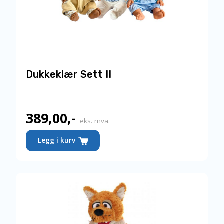
Dukkeklær Sett II
389,00
,-
eks. mva.
Legg i kurv