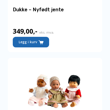
Dukke – Nyfødt jente
349,00
,-
eks. mva.
Legg i kurv