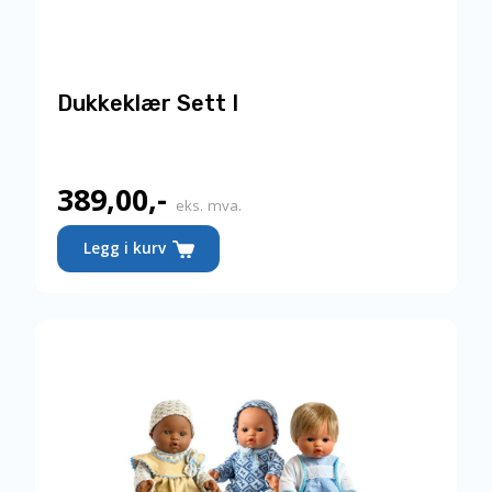
Dukkeklær Sett I
389,00
,-
eks. mva.
Legg i kurv