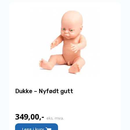
398,00,-.
Dukke – Nyfødt gutt
349,00
,-
eks. mva.
Legg i kurv