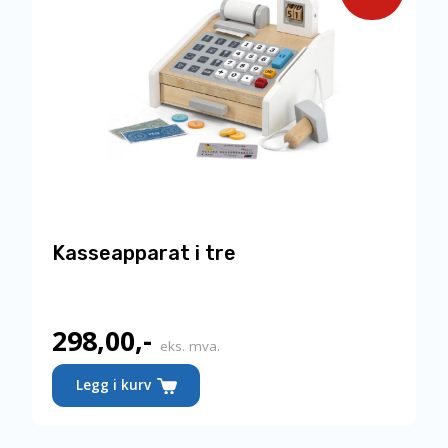
Kasseapparat i tre
298,00
,-
Nåværende
eks. mva.
pris
Legg i kurv
er: