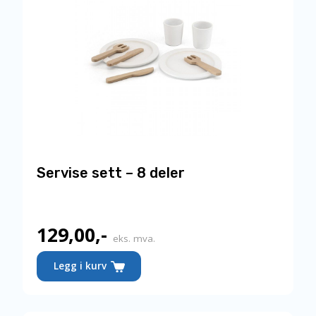
Servise sett – 8 deler
129,00
,-
eks. mva.
Legg i kurv