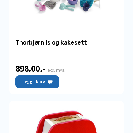
Thorbjørn is og kakesett
898,00
,-
Nåværende
eks. mva.
pris
Legg i kurv
er:
898,00,-.