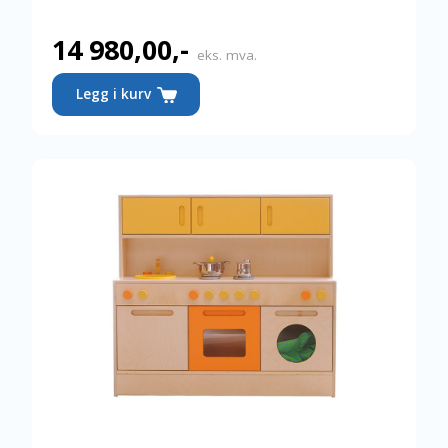
14 980,00
,-
eks. mva.
Legg i kurv