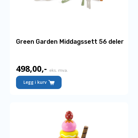
Green Garden Middagssett 56 deler
498,00
,-
eks. mva.
Legg i kurv