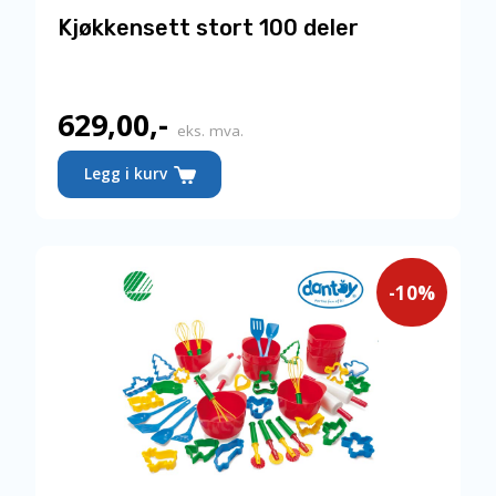
Kjøkkensett stort 100 deler
629,00
,-
eks. mva.
Legg i kurv
-10%