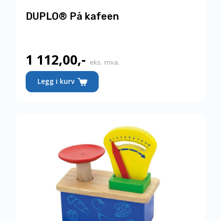
DUPLO® På kafeen
1 112,00
,-
Nåværende
eks. mva.
pris
Legg i kurv
er:
1 112,00,-.