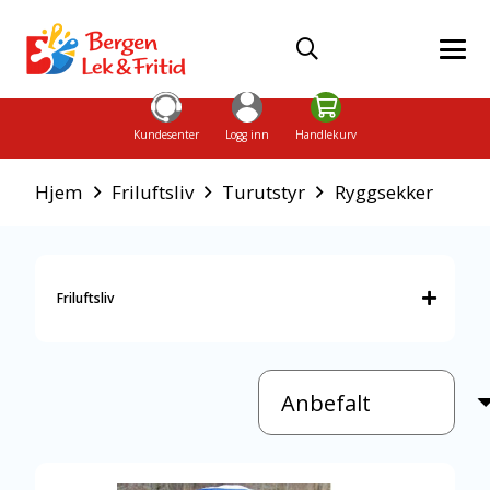
Kundesenter
Logg inn
Handlekurv
Hjem
Friluftsliv
Turutstyr
Ryggsekker
Friluftsliv