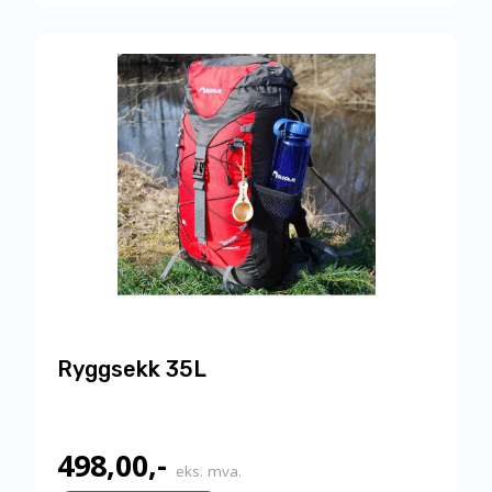
Ryggsekk 35L
498,00
,-
eks. mva.