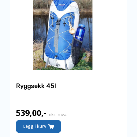
Ryggsekk 45l
539,00
,-
eks. mva.
Legg i kurv