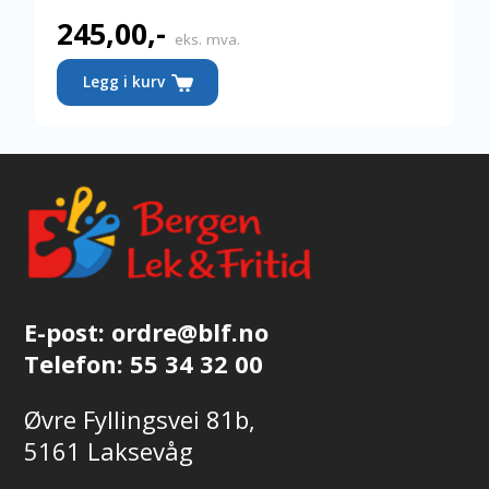
245,00
,-
eks. mva.
Legg i kurv
E-post:
ordre@blf.no
Telefon:
55 34 32 00
Øvre Fyllingsvei 81b,
5161 Laksevåg