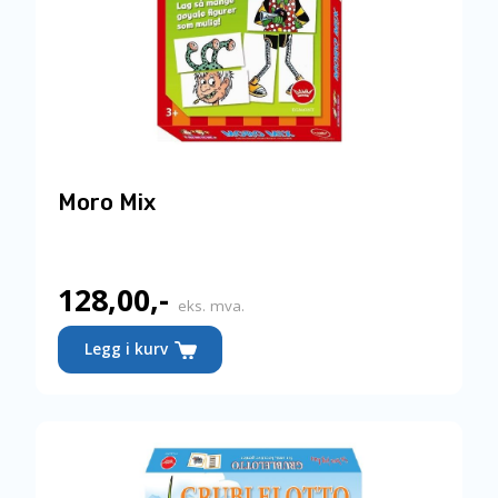
Moro Mix
128,00
,-
eks. mva.
Legg i kurv