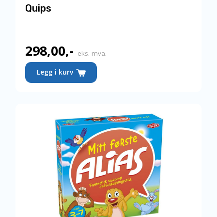
Quips
298,00
,-
eks. mva.
Legg i kurv