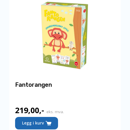
Fantorangen
219,00
,-
eks. mva.
Legg i kurv