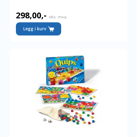
298,00
,-
eks. mva.
Legg i kurv