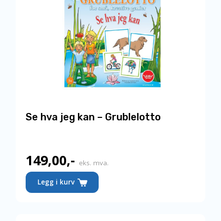
Se hva jeg kan – Grublelotto
149,00
,-
eks. mva.
Legg i kurv