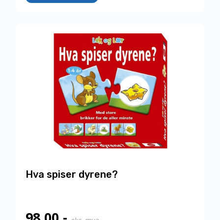
Hva spiser dyrene?
98,00
,-
eks. mva.