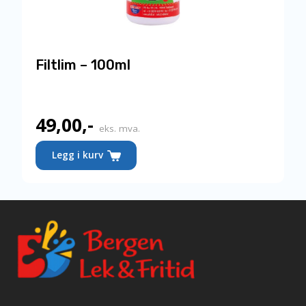
Filtlim – 100ml
49,00
,-
eks. mva.
Legg i kurv