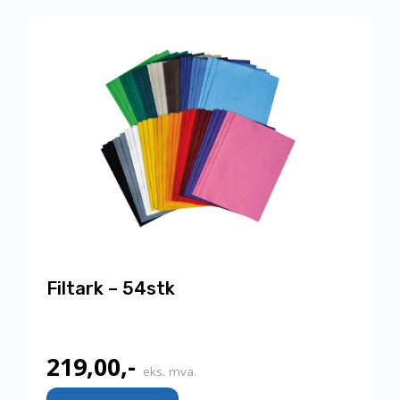
varianter.
Alternativene
kan
velges
på
produktsiden
Filtark – 54stk
219,00
,-
eks. mva.