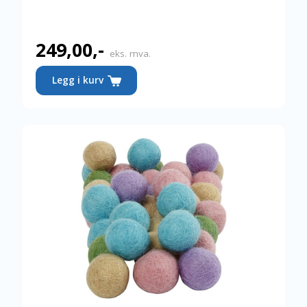
249,00
,-
eks. mva.
Legg i kurv