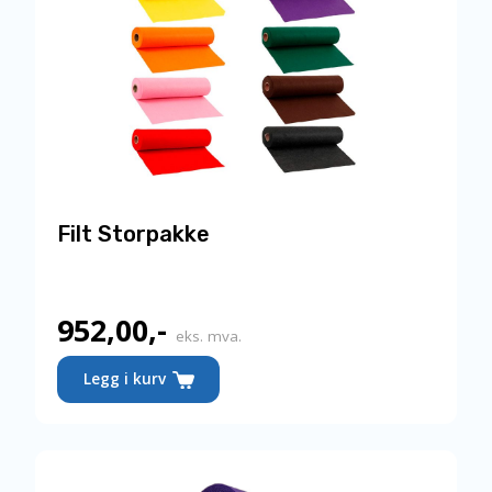
Filt Storpakke
952,00
,-
Nåværende
eks. mva.
pris
Legg i kurv
er:
952,00,-.