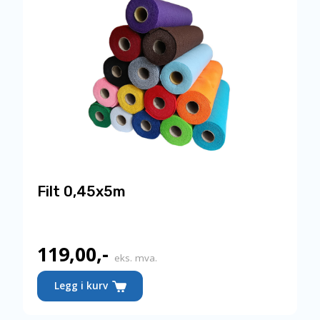
Filt 0,45x5m
119,00
,-
eks. mva.
Dette
Legg i kurv
produktet
har
flere