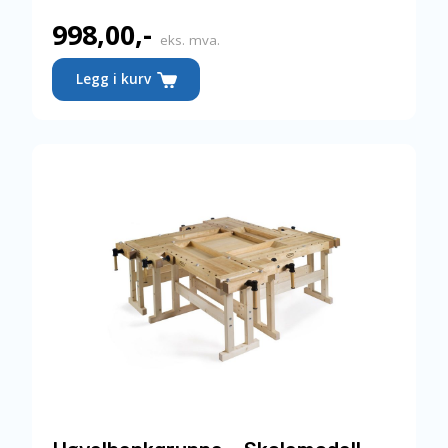
998,00
,-
eks. mva.
Legg i kurv