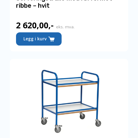
ribbe – hvit
2 620,00
,-
eks. mva.
Legg i kurv