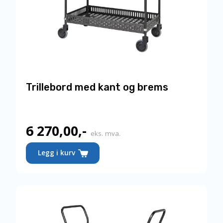
Trillebord med kant og brems
6 270,00
,-
eks. mva.
Legg i kurv