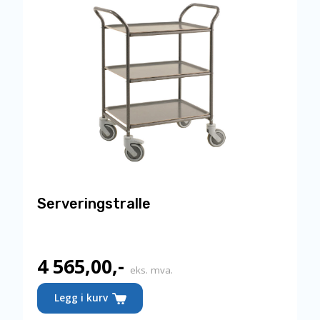
Serveringstralle
4 565,00
,-
eks. mva.
Legg i kurv