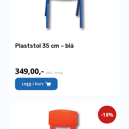
Plaststol 35 cm – blå
349,00
,-
Nåværende
eks. mva.
pris
Legg i kurv
er:
349,00,-.
-18%