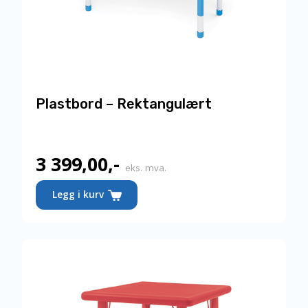
Plastbord – Rektangulært
3 399,00
,-
eks. mva.
Legg i kurv