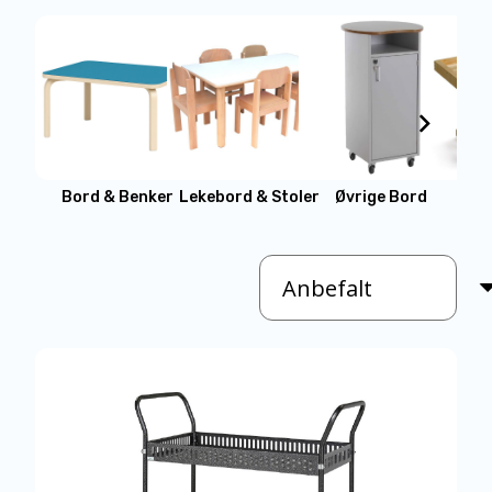
Bord & Benker
Lekebord & Stoler
Øvrige Bord
Høv