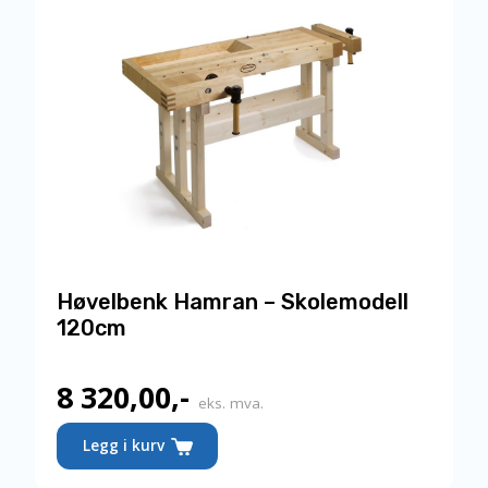
Høvelbenk Hamran – Skolemodell
120cm
8 320,00
,-
eks. mva.
Legg i kurv