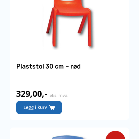
Plaststol 30 cm – rød
329,00
,-
Nåværende
eks. mva.
pris
Legg i kurv
er:
329,00,-.