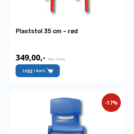
Plaststol 35 cm – rød
349,00
,-
Nåværende
eks. mva.
pris
Legg i kurv
er:
349,00,-.
-17%