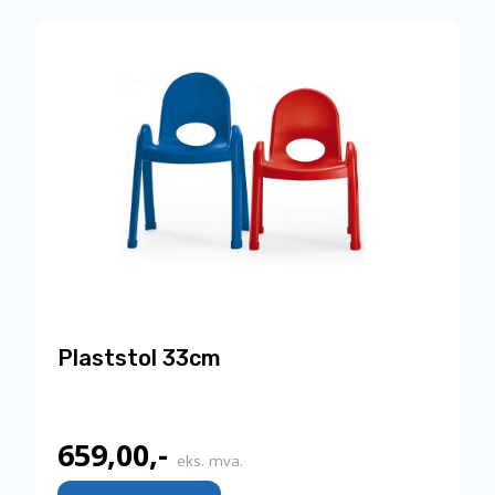
329,00,-.
Plaststol 33cm
659,00
,-
eks. mva.
Dette