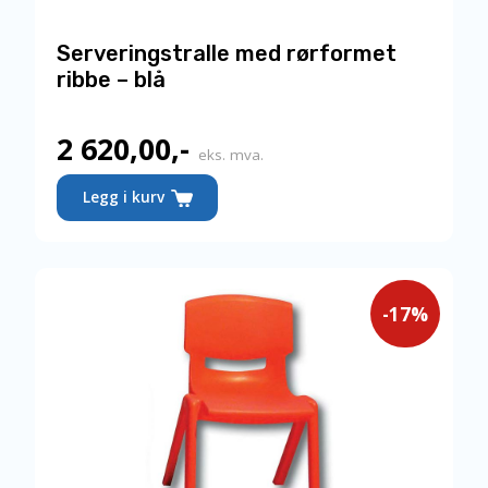
Serveringstralle med rørformet
ribbe – blå
2 620,00
,-
eks. mva.
Legg i kurv
-17%