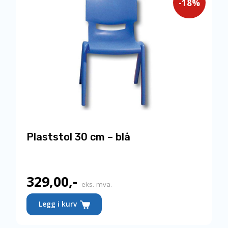
-18%
Plaststol 30 cm – blå
329,00
,-
Nåværende
eks. mva.
pris
Legg i kurv
er: