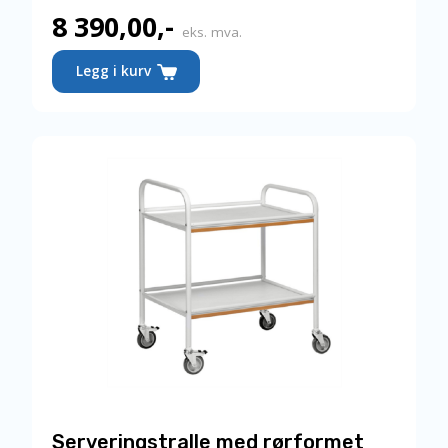
8 390,00
,-
eks. mva.
Legg i kurv
Serveringstralle med rørformet