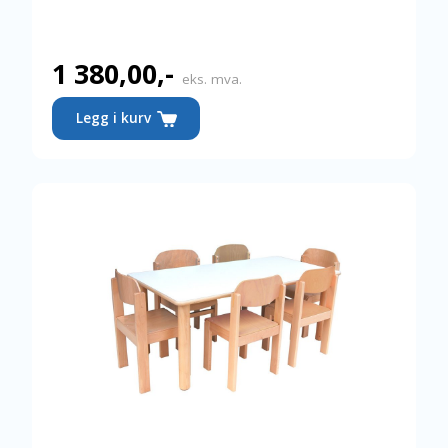
1 380,00
,-
eks. mva.
Legg i kurv