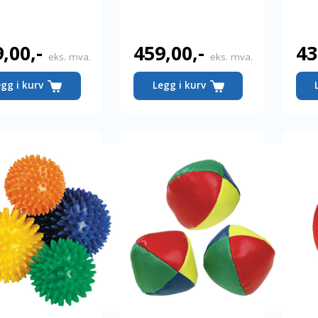
9,00
,-
459,00
,-
43
eks. mva.
eks. mva.
egg i kurv
Legg i kurv