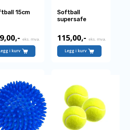
tball 15cm
Softball
supersafe
9,00
,-
115,00
,-
eks. mva.
eks. mva.
Legg i kurv
Legg i kurv