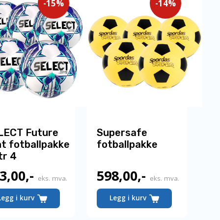
-15%
-14%
LECT Future
Supersafe
ht fotballpakke
fotballpakke
tr 4
3,00
,-
598,00
,-
Nåværende
Nåværende
eks. mva.
eks. mva.
pris
pris
Legg i kurv
Legg i kurv
er:
er: