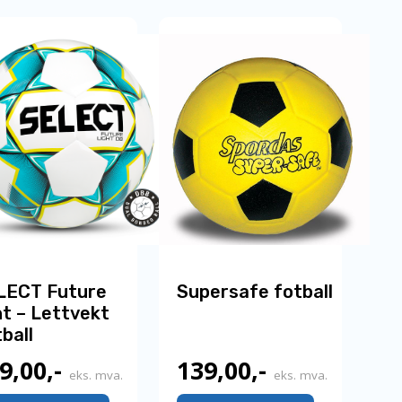
973,00,-.
598,00,-.
LECT Future
Supersafe fotball
ht – Lettvekt
ball
9,00
,-
139,00
,-
eks. mva.
eks. mva.