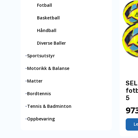
Fotball
Basketball
Håndball
Diverse Baller
Sportsutstyr
Motorikk & Balanse
Matter
SEL
fotb
Bordtennis
5
Tennis & Badminton
97
Oppbevaring
L