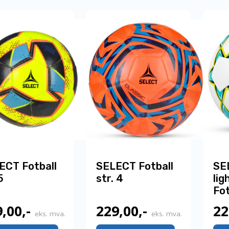
973,00,-.
973,00,-.
ECT Fotball
SELECT Fotball
SE
5
str. 4
lig
Fot
9,00
,-
229,00
,-
22
eks. mva.
eks. mva.