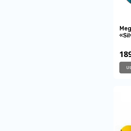
Meg
«Sil
18
U