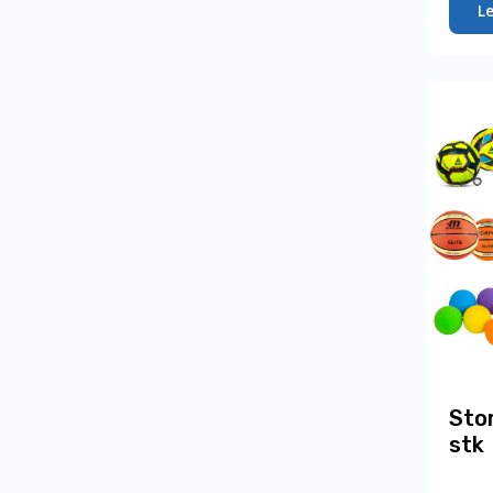
L
Sto
stk