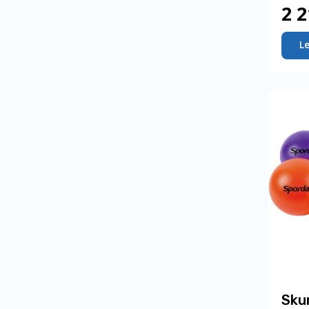
2 2
L
Sku