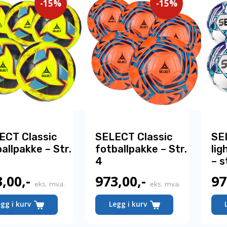
-15%
-15%
ECT Classic
SELECT Classic
SE
allpakke – Str.
fotballpakke – Str.
lig
4
– s
3,00
,-
973,00
,-
97
Nåværende
Nåværende
eks. mva.
eks. mva.
pris
pris
egg i kurv
Legg i kurv
er:
er: