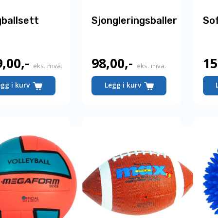
gballsett
Sjongleringsballer
Sof
9,00
,-
98,00
,-
15
eks. mva.
eks. mva.
egg i kurv
Legg i kurv