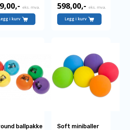
9,00
,-
598,00
,-
Nåværende
eks. mva.
eks. mva.
pris
Legg i kurv
Legg i kurv
er:
598,00,-.
round ballpakke
Soft miniballer