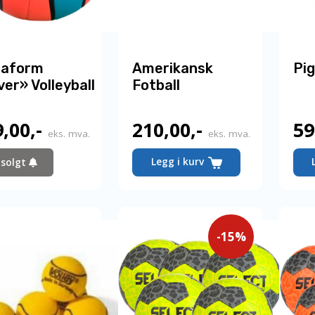
aform
Amerikansk
Pig
ver» Volleyball
Fotball
9,00
,-
210,00
,-
59
eks. mva.
eks. mva.
Legg i kurv
tsolgt
-15%