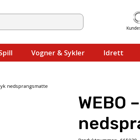
Kunde
Du har ingen produkter i handlekurv
pill
Vogner & Sykler
Idrett
yk nedsprangsmatte
WEBO –
nedspr
Produktnummer:
665020