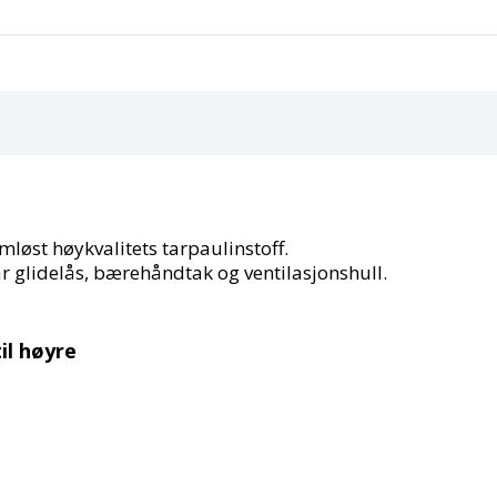
mløst høykvalitets tarpaulinstoff.
ar glidelås, bærehåndtak og ventilasjonshull.
il høyre