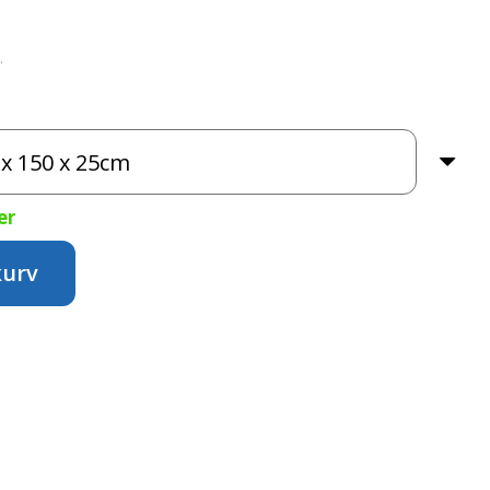
.
er
kurv