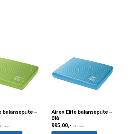
te balansepute –
Airex Elite balansepute –
Blå
995,00
,-
ks. mva.
eks. mva.