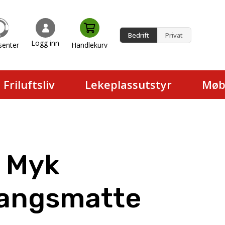
Bedrift
Privat
Logg inn
senter
Handlekurv
en.
Friluftsliv
Lekeplassutstyr
Møb
 Myk
angsmatte