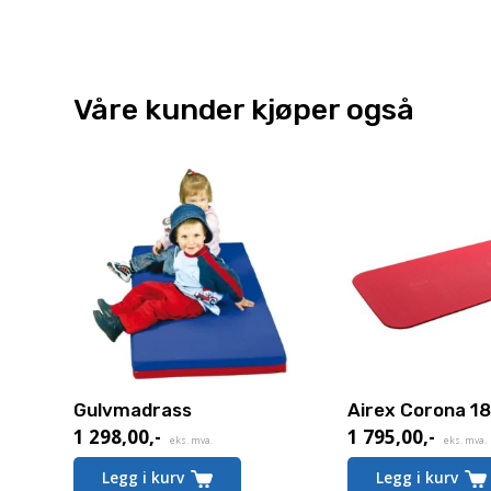
Våre kunder kjøper også
Gulvmadrass
Airex Corona 1
1 298,00
,-
1 795,00
,-
eks. mva.
eks. mva.
Legg i kurv
Legg i kurv