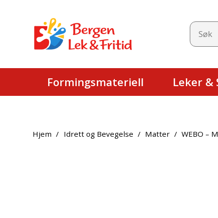
Formingsmateriell
Leker & S
Hjem
/
Idrett og Bevegelse
/
Matter
/
WEBO – M