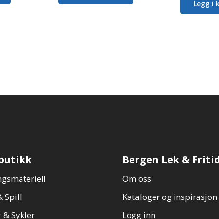
Legg i 
har
flere
varianter.
Alternativene
kan
velges
på
produktsiden
butikk
Bergen Lek & Friti
gsmateriell
Om oss
 Spill
Kataloger og inspirasjon
 & Sykler
Logg inn