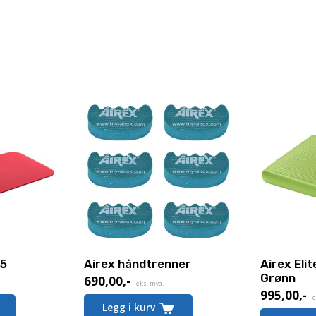
85
Airex håndtrenner
Airex Eli
Grønn
690,00
,-
eks. mva.
995,00
,-
Dette
e
Legg i kurv
produktet