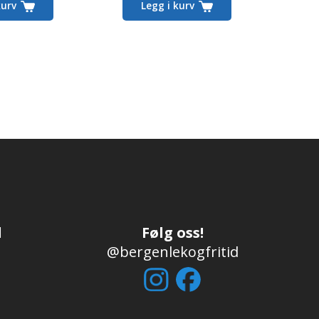
kurv
Legg i kurv
d
Følg oss!
@bergenlekogfritid