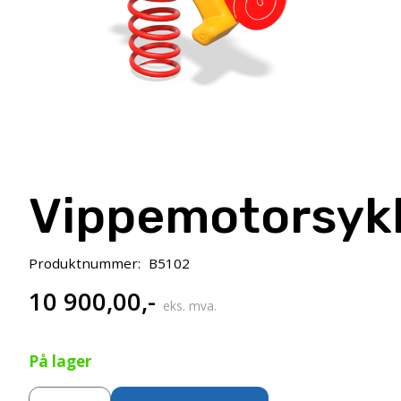
Vippemotorsyk
Produktnummer:
B5102
10 900,00
,-
eks. mva.
På lager
Vippemotorsykkel