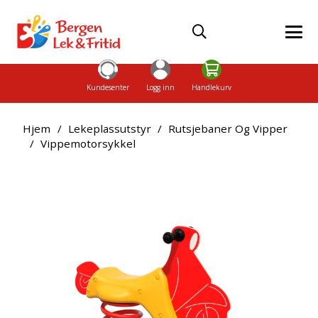
Kundesenter
Logg inn
Handlekurv
Hjem
/
Lekeplassutstyr
/
Rutsjebaner Og Vipper
/
Vippemotorsykkel