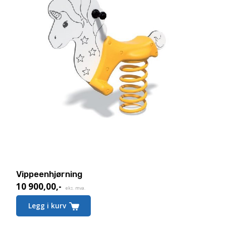
Vippeenhjørning
10 900,00
,-
eks. mva.
Legg i kurv