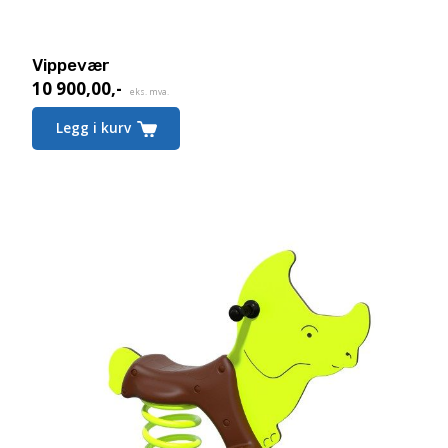
Vippevær
10 900,00
,-
eks. mva.
Legg i kurv