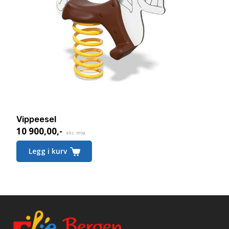
Vippeesel
10 900,00
,-
eks. mva.
Legg i kurv