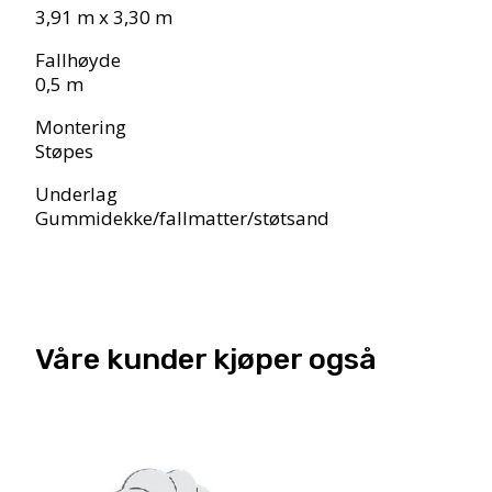
3,91 m x 3,30 m
Fallhøyde
0,5 m
Montering
Støpes
Underlag
Gummidekke/fallmatter/støtsand
Våre kunder kjøper også