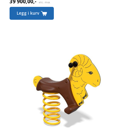
39 900,00
,-
eks. mva.
Legg i kurv