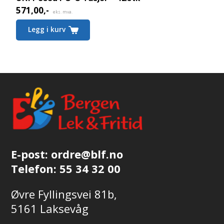
571,00
,-
Nåværende
eks. mva.
pris
Legg i kurv
er:
571,00,-.
E-post:
ordre@blf.no
Telefon:
55 34 32 00
Øvre Fyllingsvei 81b,
5161 Laksevåg