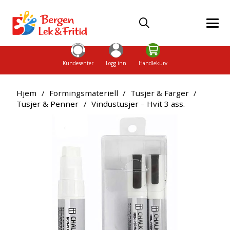
Kundesenter
Logg inn
Handlekurv
Hjem
/
Formingsmateriell
/
Tusjer & Farger
/
Tusjer & Penner
/
Vindustusjer – Hvit 3 ass.