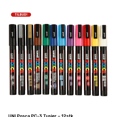
TILBUD!
UNI Posca PC-3 Tusjer – 12stk