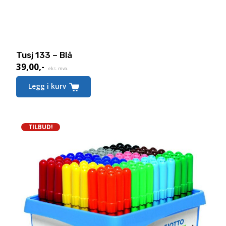
Tusj 133 – Blå
39,00
,-
eks. mva.
Legg i kurv
TILBUD!