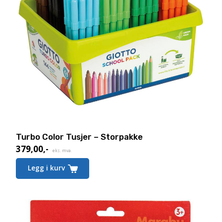
Turbo Color Tusjer – Storpakke
379,00
,-
Nåværende
eks. mva.
pris
Legg i kurv
er:
379,00,-.