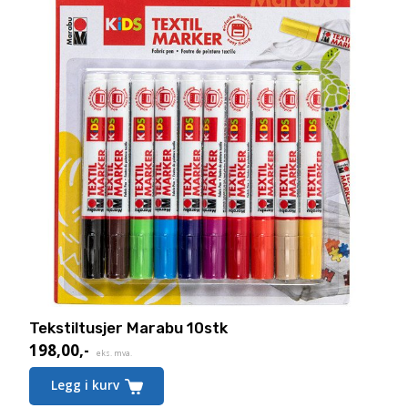
Tekstiltusjer Marabu 10stk
198,00
,-
eks. mva.
Legg i kurv