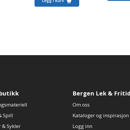
Legg i kurv
butikk
Bergen Lek & Friti
gsmateriell
Om oss
 Spill
Kataloger og inspirasjon
 & Sykler
Logg inn