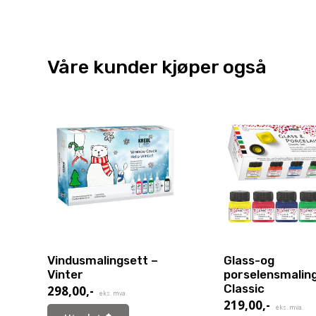
Våre kunder kjøper også
Vindusmalingsett –
Glass-og
Vinter
porselensmaling
Classic
298,00
,-
eks. mva.
219,00
,-
eks. mva.