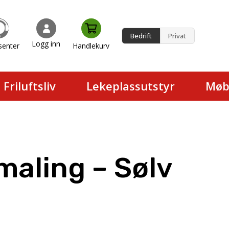
Bedrift
Privat
Logg inn
senter
Handlekurv
en.
Friluftsliv
Lekeplassutstyr
Møb
aling – Sølv