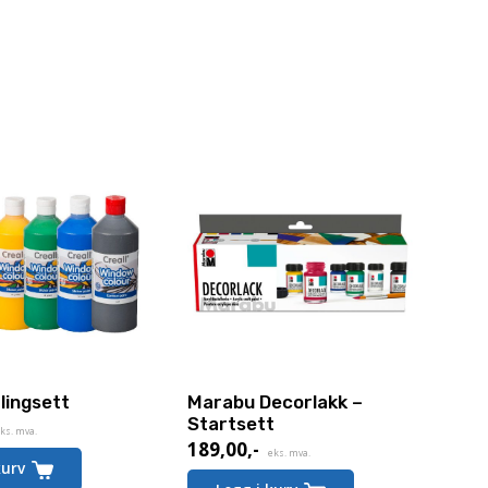
lingsett
Marabu Decorlakk –
Startsett
ks. mva.
189,00
,-
eks. mva.
kurv