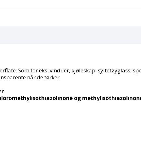
erflate. Som for eks. vinduer, kjøleskap, syltetøyglass, spei
ansparente når de tørker
er
hloromethylisothiazolinone og methylisothiazolinone.