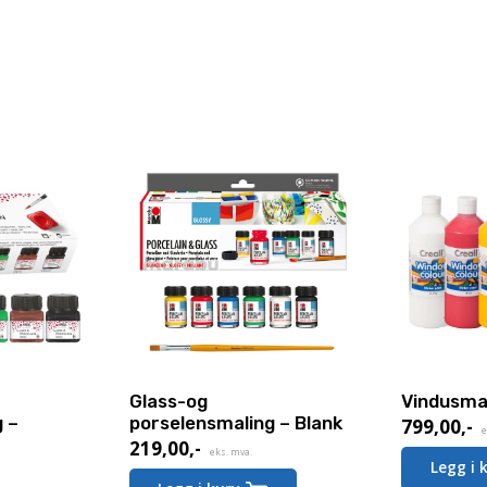
Glass-og
Vindusma
 –
porselensmaling – Blank
799,00
,-
e
219,00
,-
eks. mva.
Legg i 