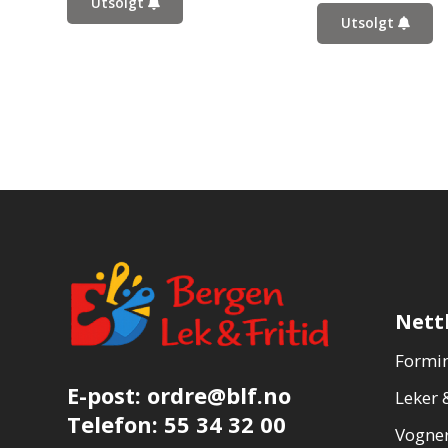
Utsolgt
Utsolgt
Nett
Formin
E-post:
ordre@blf.no
Leker &
Telefon:
55 34 32 00
Vogner