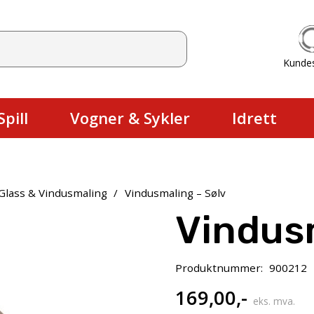
Kunde
Du har ingen produkter i handlekurv
pill
Vogner & Sykler
Idrett
Glass & Vindusmaling
/
Vindusmaling – Sølv
Vindusm
Produktnummer:
900212
169,00
,-
eks. mva.