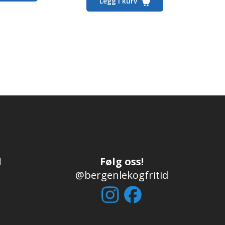
Legg i kurv
d
Følg oss!
@bergenlekogfritid