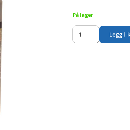
På lager
Vindusmaling
Legg i 
-
Sølv
antall