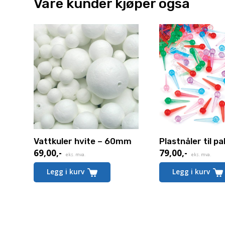
Våre kunder kjøper også
Vattkuler hvite – 60mm
Plastnåler til pa
69,00
,-
79,00
,-
eks. mva.
eks. mva.
Legg i kurv
Legg i kurv