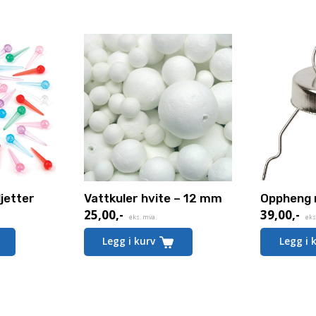
ljetter
Vattkuler hvite – 12 mm
Oppheng 
25,00
,-
39,00
,-
eks. mva.
eks
Legg i kurv
Legg i 