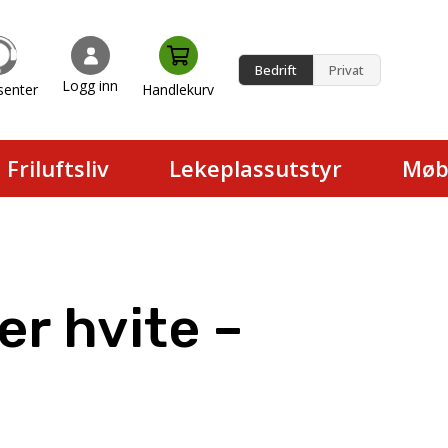
Bedrift
Privat
Logg inn
senter
Handlekurv
en.
Friluftsliv
Lekeplassutstyr
Møb
er hvite –