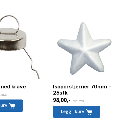
med krave
Isoporstjerner 70mm –
25stk
. mva.
98,00
,-
eks. mva.
kurv
Legg i kurv