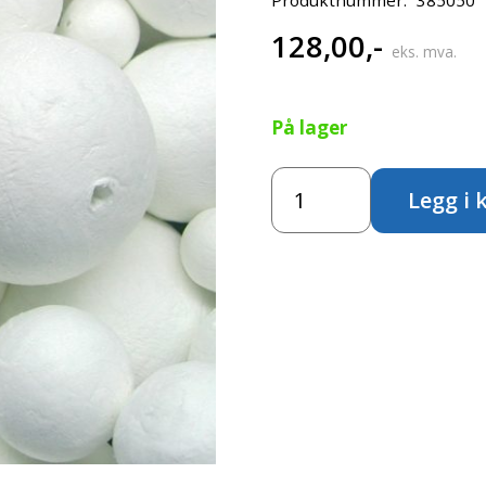
128,00
,-
eks. mva.
På lager
Vattkuler
Legg i 
hvite
-
50mm
antall