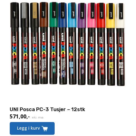
UNI Posca PC-3 Tusjer – 12stk
571,00
,-
Nåværende
eks. mva.
pris
Legg i kurv
er: