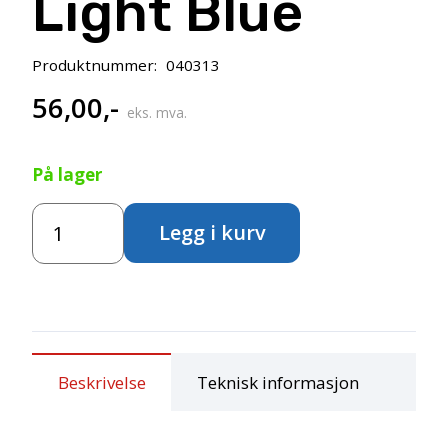
Light Blue
Produktnummer:
040313
56,00
,-
eks. mva.
På lager
Uni
Legg i kurv
POSCA
PC-
3M
–
Fine
0,9-
1,3mm
Beskrivelse
Teknisk informasjon
–
8
Light