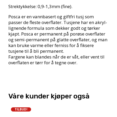
Blue
Strektykkelse: 0,9-1,3mm (fine).
antall
Posca er en vannbasert og giftfri tusj som
passer de fleste overflater. Tusjene har en akryl-
lignende formula som dekker godt og tørker
kjapt. Posca er permanent på porøse overflater
og semi-permanent på glatte overflater, og man
kan bruke varme eller ferniss for å fiksere
tusjene til å bli permanent.
Fargene kan blandes når de er våt, eller vent til
overflaten er tørr for å tegne over.
Våre kunder kjøper også
TILBUD!