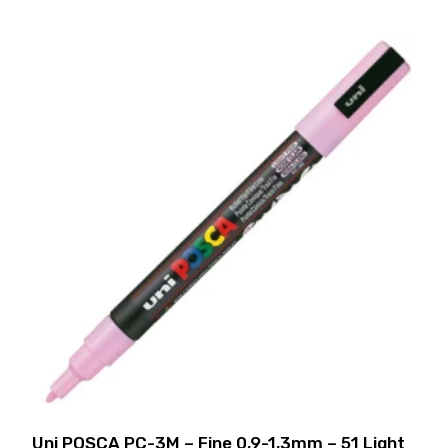
571,00,-.
Uni POSCA PC-3M – Fine 0,9-1,3mm – 51 Light