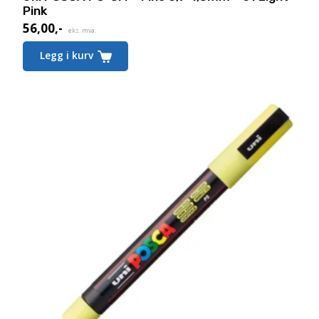
Pink
56,00
,-
eks. mva.
Legg i kurv