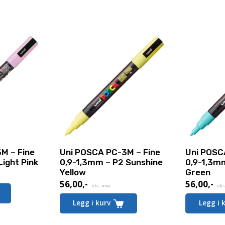
M – Fine
Uni POSCA PC-3M – Fine
Uni POSC
Light Pink
0,9-1,3mm – P2 Sunshine
0,9-1,3m
Yellow
Green
56,00
,-
56,00
,-
eks. mva.
eks
Legg i kurv
Legg i 