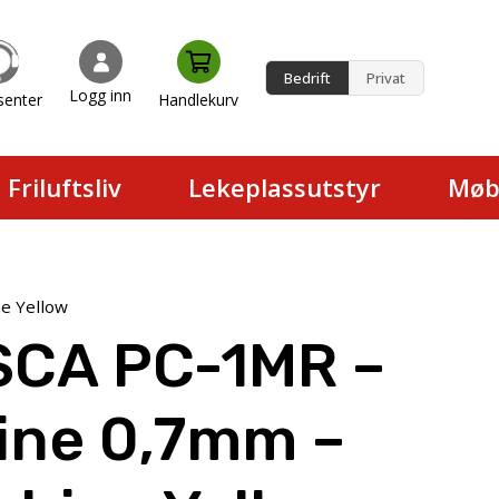
Bedrift
Privat
Logg inn
senter
Handlekurv
en.
Friluftsliv
Lekeplassutstyr
Møb
e Yellow
SCA PC-1MR –
ine 0,7mm –