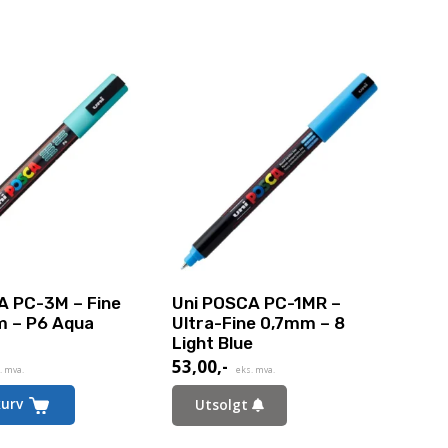
A PC-3M – Fine
Uni POSCA PC-1MR –
m – P6 Aqua
Ultra-Fine 0,7mm – 8
Light Blue
53,00
,-
. mva.
eks. mva.
kurv
Utsolgt