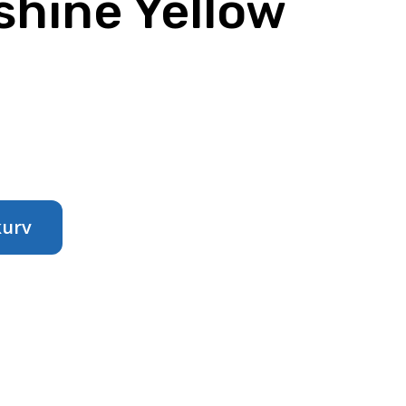
shine Yellow
kurv