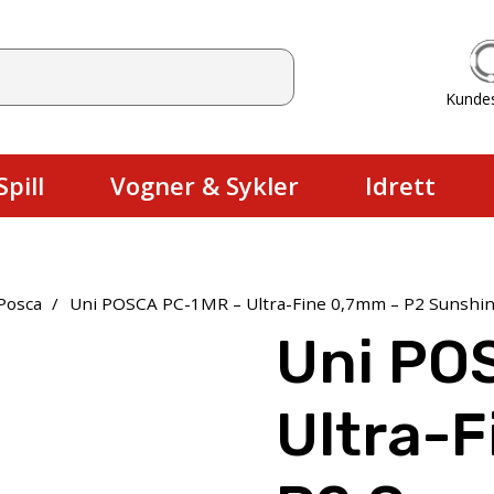
Kunde
Du har ingen produkter i handlekurv
pill
Vogner & Sykler
Idrett
Posca
/
Uni POSCA PC-1MR – Ultra-Fine 0,7mm – P2 Sunshin
Uni PO
Ultra-F