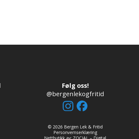
d
Følg oss!
@bergenlekogfritid
© 2026 Bergen Lek & Fritid
Personvernserklæring
Nettbutikk av:
ZOCIAL – Digital