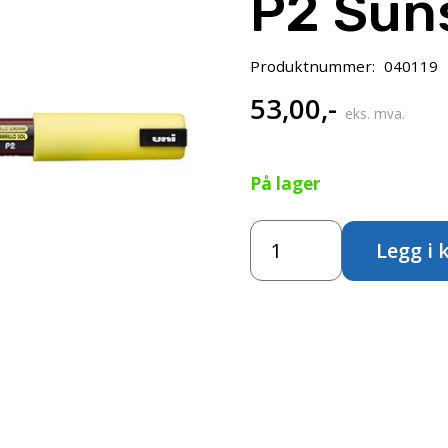
P2 Sun
Produktnummer:
040119
53,00
,-
eks. mva.
På lager
Uni
Legg i 
POSCA
PC-
1MR
–
Ultra-
Fine
0,7mm
–
P2