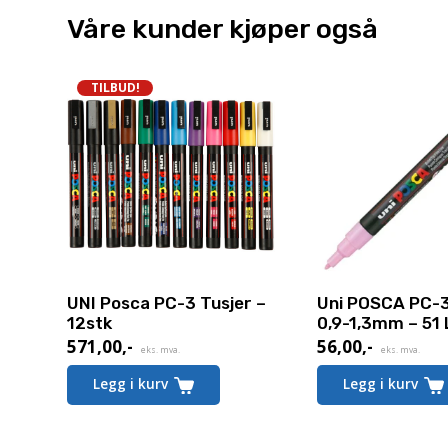
Våre kunder kjøper også
TILBUD!
UNI Posca PC-3 Tusjer –
Uni POSCA PC-3
12stk
0,9-1,3mm – 51 
571,00
,-
56,00
,-
Nåværende
eks. mva.
eks. mva.
pris
Legg i kurv
Legg i kurv
er:
571,00,-.