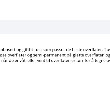
Sunshine
Yellow
antall
annbasert og giftfri tusj som passer de fleste overflater.
se overflater og semi-permanent på glatte overflater, og
r de er våt, eller vent til overflaten er tørr for å tegne o