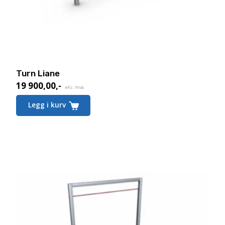
Turn Liane
19 900,00
,-
eks. mva.
Legg i kurv