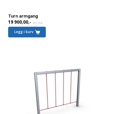
Turn armgang
19 900,00
,-
eks. mva.
Legg i kurv