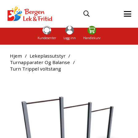
Kundesenter
Logg inn
Handlekurv
Hjem
/
Lekeplassutstyr
/
Turnapparater Og Balanse
/
Turn Trippel voltstang