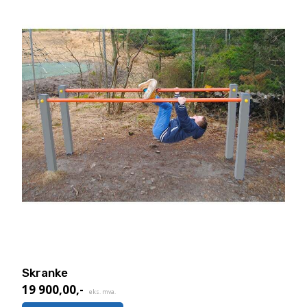
Skranke
19 900,00
,-
eks. mva.