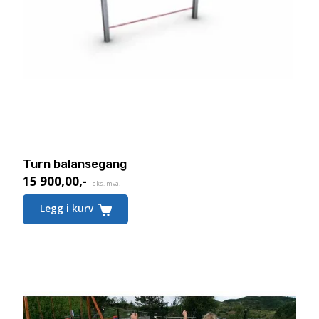
Turn balansegang
15 900,00
,-
eks. mva.
Legg i kurv