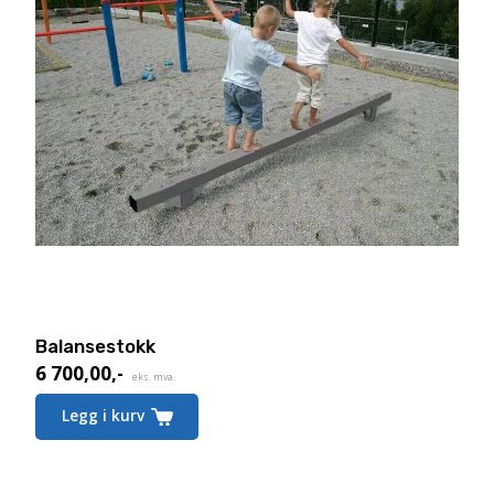
Balansestokk
6 700,00
,-
eks. mva.
Legg i kurv