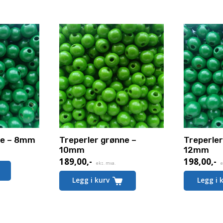
ne – 8mm
Treperler grønne –
Treperler
10mm
12mm
189,00
,-
198,00
,-
eks. mva.
e
Legg i kurv
Legg i 