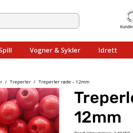
Kunde
Du har ingen produkter i handlekurv
pill
Vogner & Sykler
Idrett
r
/
Treperler
/
Treperler røde – 12mm
Treperl
12mm
Produktnummer:
140450