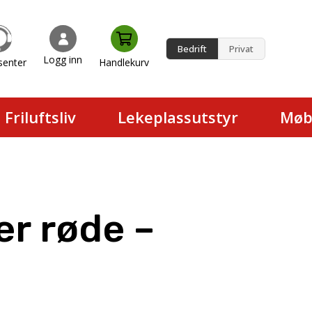
Bedrift
Privat
Logg inn
senter
Handlekurv
en.
Friluftsliv
Lekeplassutstyr
Møb
er røde –