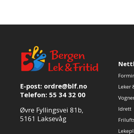
Nett
Formin
E-post:
ordre@blf.no
Leker &
Telefon:
55 34 32 00
Vogner
Øvre Fyllingsvei 81b,
Idrett
5161 Laksevåg
Friluft
Lekepl