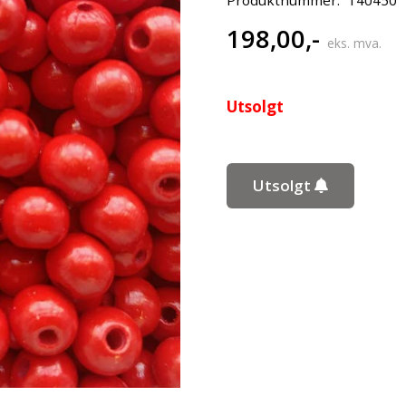
198,00
,-
eks. mva.
Utsolgt
Utsolgt