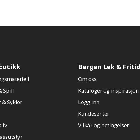
butikk
Bergen Lek & Friti
gsmateriell
Om oss
 Spill
Kataloger og inspirasjon
 & Sykler
Logg inn
Kundesenter
sliv
Vilkår og betingelser
assutstyr