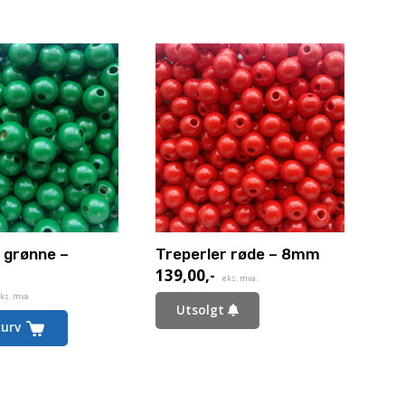
 grønne –
Treperler røde – 8mm
139,00
,-
eks. mva.
ks. mva.
Utsolgt
kurv