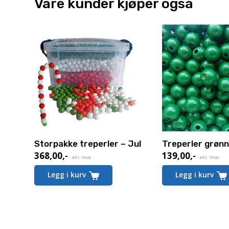
Våre kunder kjøper også
Storpakke treperler – Jul
Treperler grøn
368,00
,-
139,00
,-
eks. mva.
eks. mva.
Legg i kurv
Legg i kurv