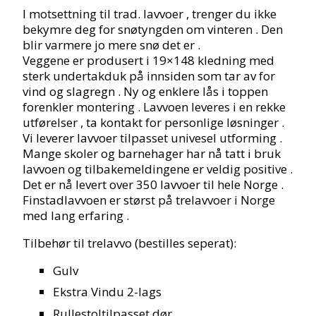
I motsettning til trad. lavvoer , trenger du ikke
bekymre deg for snøtyngden om vinteren . Den
blir varmere jo mere snø det er .
Veggene er produsert i 19×148 kledning med
sterk undertakduk på innsiden som tar av for
vind og slagregn . Ny og enklere lås i toppen
forenkler montering . Lavvoen leveres i en rekke
utførelser , ta kontakt for personlige løsninger .
Vi leverer lavvoer tilpasset univesel utforming .
Mange skoler og barnehager har nå tatt i bruk
lavvoen og tilbakemeldingene er veldig positive .
Det er nå levert over 350 lavvoer til hele Norge .
Finstadlavvoen er størst på trelavvoer i Norge
med lang erfaring .
Tilbehør til trelavvo (bestilles seperat):
Gulv
Ekstra Vindu 2-lags
Rullestoltilpasset dør