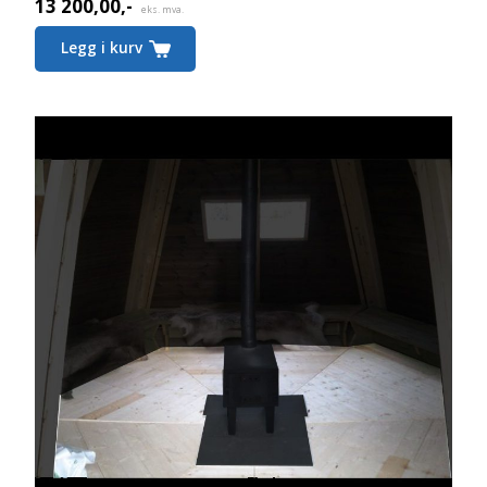
13 200,00
,-
eks. mva.
Legg i kurv