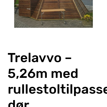
Trelavvo –
5,26m med
rullestoltilpass
dør