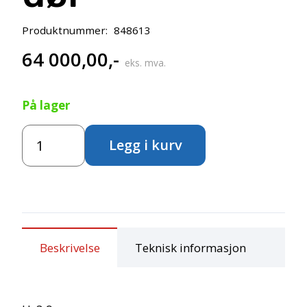
Produktnummer:
848613
64 000,00
,-
eks. mva.
På lager
Trelavvo
Legg i kurv
-
5,26m
med
rullestoltilpasset
dør
antall
Beskrivelse
Teknisk informasjon