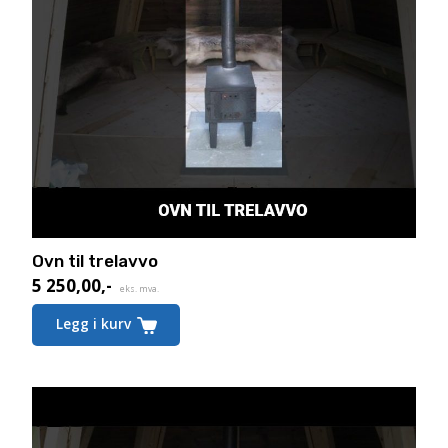
Ovn til trelavvo
5 250,00
,-
eks. mva.
Legg i kurv