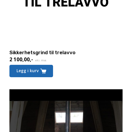
Sikkerhetsgrind til trelavvo
2 100,00
,-
eks. mva.
Legg i kurv