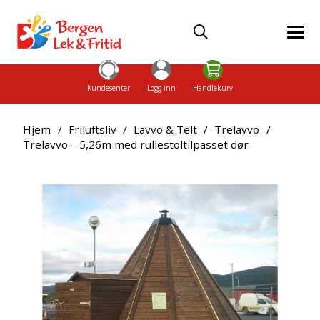
Kundesenter
Logg inn
Handlekurv
Hjem
/
Friluftsliv
/
Lavvo & Telt
/
Trelavvo
/
Trelavvo – 5,26m med rullestoltilpasset dør