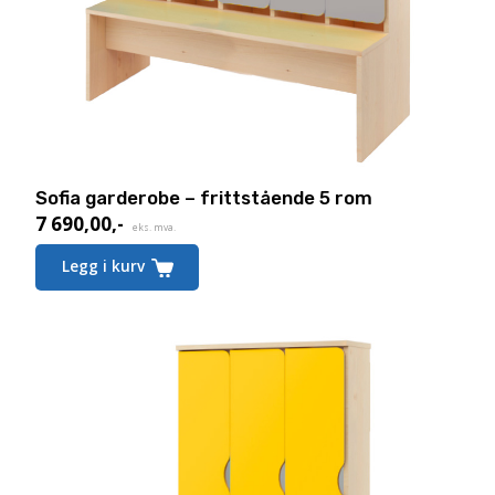
Sofia garderobe – frittstående 5 rom
7 690,00
,-
eks. mva.
Legg i kurv