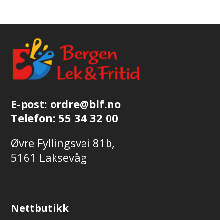
flere
varianter.
Alternativene
kan
velges
på
produktsiden
E-post:
ordre@blf.no
Telefon:
55 34 32 00
Øvre Fyllingsvei 81b,
5161 Laksevåg
Nettbutikk