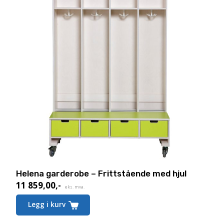
Helena garderobe – Frittstående med hjul
11 859,00
,-
eks. mva.
Dette
Legg i kurv
produktet
har