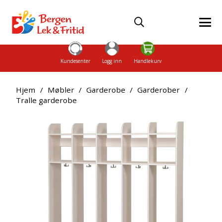
Kundesenter
Logg inn
Handlekurv
Hjem
/
Møbler
/
Garderobe
/
Garderober
/
Tralle garderobe