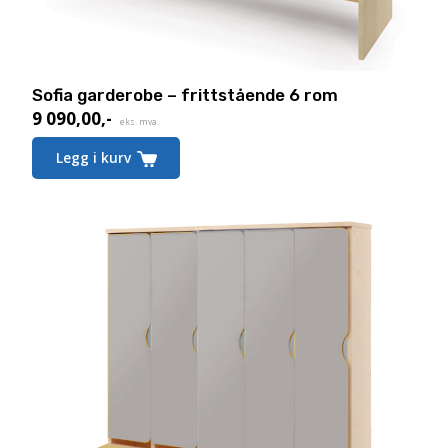
Sofia garderobe – frittstående 6 rom
9 090,00
,-
eks. mva.
Legg i kurv