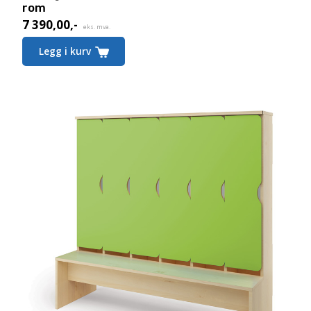
rom
7 390,00
,-
eks. mva.
Legg i kurv