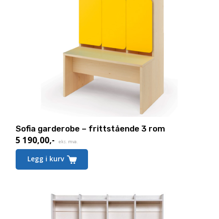
Sofia garderobe – frittstående 3 rom
5 190,00
,-
eks. mva.
Legg i kurv