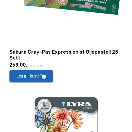
Sakura Cray-Pas Expressionist Oljepastell 25
Sett
259,00
,-
eks. mva.
Legg i kurv