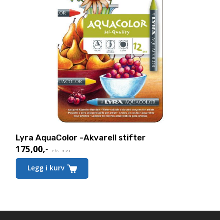
Lyra AquaColor -Akvarell stifter
175,00
,-
eks. mva.
Legg i kurv