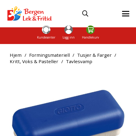
Kundesenter
Logg inn
Handlekurv
Hjem
/
Formingsmateriell
/
Tusjer & Farger
/
Kritt, Voks & Pasteller
/
Tavlesvamp