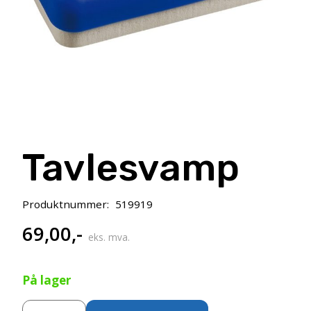
Tavlesvamp
Produktnummer:
519919
69,00
,-
eks. mva.
På lager
Tavlesvamp