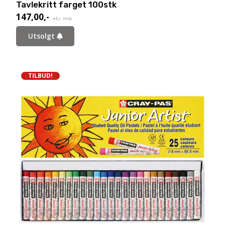
Tavlekritt farget 100stk
147,00
,-
eks. mva.
Utsolgt
TILBUD!