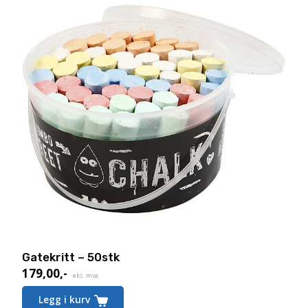
Gatekritt – 50stk
179,00
,-
eks. mva.
Legg i kurv