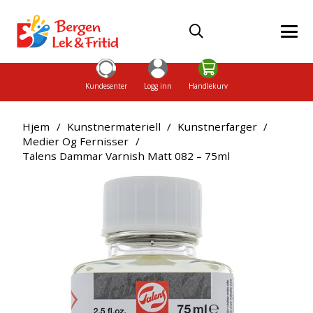
Kundesenter
Logg inn
Handlekurv
Hjem
/
Kunstnermateriell
/
Kunstnerfarger
/
Medier Og Fernisser
/
Talens Dammar Varnish Matt 082 – 75ml