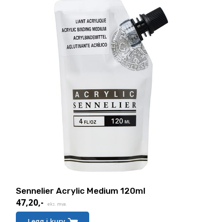
Sennelier Acrylic Medium 120ml
47,20
,-
eks. mva.
Legg i kurv