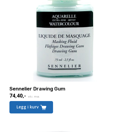
Sennelier Drawing Gum
74,40
,-
eks. mva.
Legg i kurv