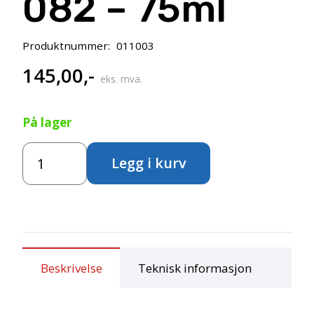
082 – 75ml
Produktnummer:
011003
145,00
,-
eks. mva.
På lager
Talens
Legg i kurv
Dammar
Varnish
Matt
082
–
75ml
antall
Beskrivelse
Teknisk informasjon