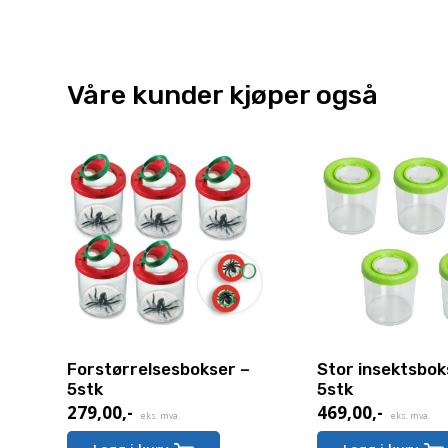
Våre kunder kjøper også
Forstørrelsesbokser –
Stor insektsbok
5stk
5stk
279,00
,-
469,00
,-
eks. mva.
eks. mva.