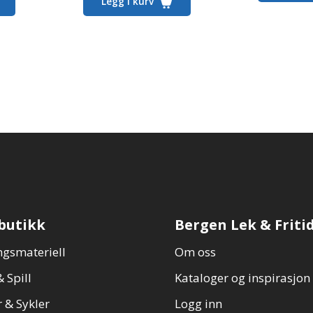
Legg i kurv
butikk
Bergen Lek & Friti
gsmateriell
Om oss
 Spill
Kataloger og inspirasjon
 & Sykler
Logg inn