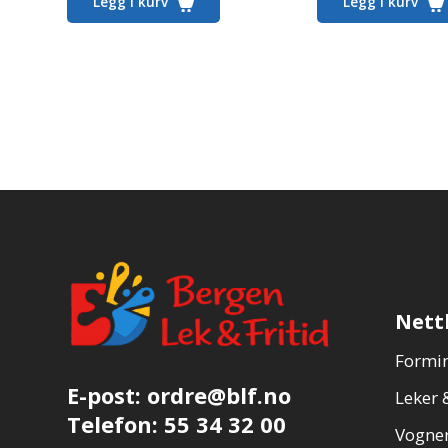
Legg i kurv
Legg i kurv
Nett
Formin
E-post:
ordre@blf.no
Leker &
Telefon:
55 34 32 00
Vogner