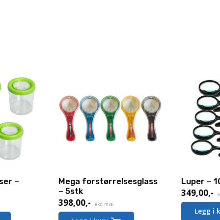
ser –
Mega forstørrelsesglass
Luper – 1
– 5stk
349,00
,-
e
398,00
,-
eks. mva.
Legg i 