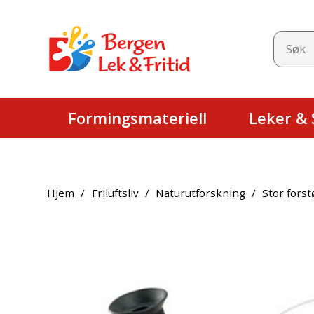
Formingsmateriell
Leker & S
Hjem
/
Friluftsliv
/
Naturutforskning
/
Stor fors