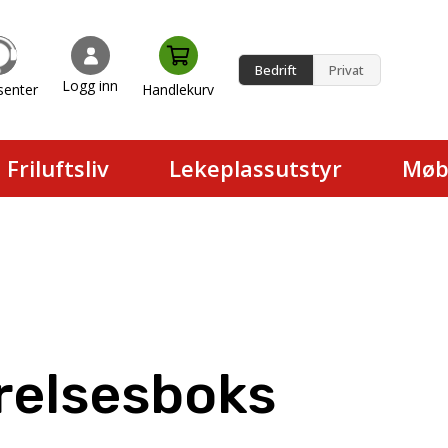
Bedrift
Privat
Logg inn
senter
Handlekurv
en.
Friluftsliv
Lekeplassutstyr
Møb
relsesboks