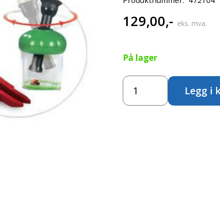
129,00
,-
eks. mva.
På lager
Stor
Legg i 
forstørrelsesboks
antall