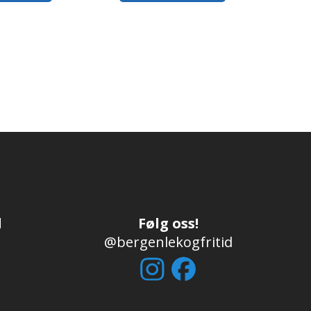
d
Følg oss!
@bergenlekogfritid