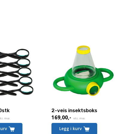
0stk
2-veis insektsboks
169,00
,-
ks. mva.
eks. mva.
kurv
Legg i kurv