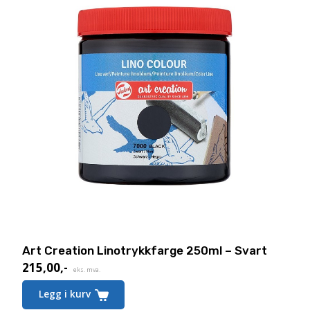
Art Creation Linotrykkfarge 250ml – Svart
215,00
,-
eks. mva.
Legg i kurv