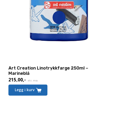
Art Creation Linotrykkfarge 250ml –
Marineblå
215,00
,-
eks. mva.
Legg i kurv