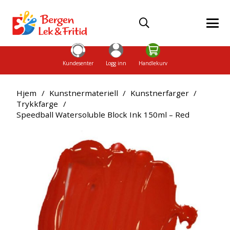
Kundesenter
Logg inn
Handlekurv
Hjem
/
Kunstnermateriell
/
Kunstnerfarger
/
Trykkfarge
/
Speedball Watersoluble Block Ink 150ml – Red