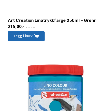
Art Creation Linotrykkfarge 250ml – Grønn
215,00
,-
eks. mva.
Legg i kurv