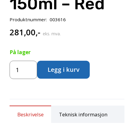
150ml – Red
Produktnummer:
003616
281,00
,-
eks. mva.
På lager
Speedball
Legg i kurv
Watersoluble
Block
Ink
150ml
–
Red
antall
Beskrivelse
Teknisk informasjon