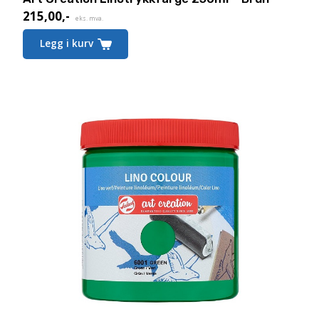
215,00
,-
eks. mva.
Legg i kurv