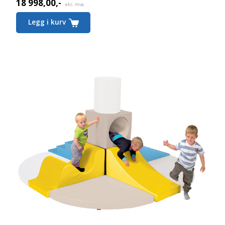
18 998,00
,-
eks. mva.
Legg i kurv