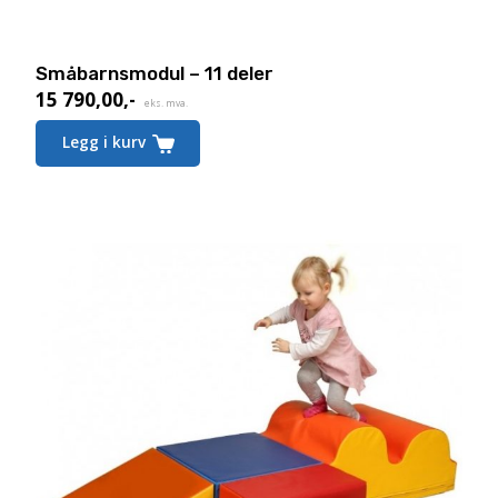
Småbarnsmodul – 11 deler
15 790,00
,-
eks. mva.
Legg i kurv