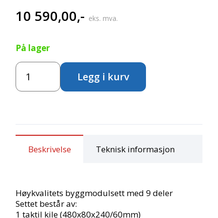
10 590,00
,-
eks. mva.
På lager
Småbarnsmodul
Legg i kurv
-
9
deler
antall
Beskrivelse
Teknisk informasjon
Høykvalitets byggmodulsett med 9 deler
Settet består av:
1 taktil kile (480x80x240/60mm)