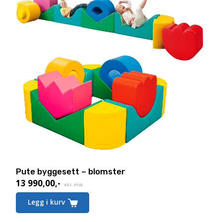
Pute byggesett – blomster
13 990,00
,-
eks. mva.
Legg i kurv