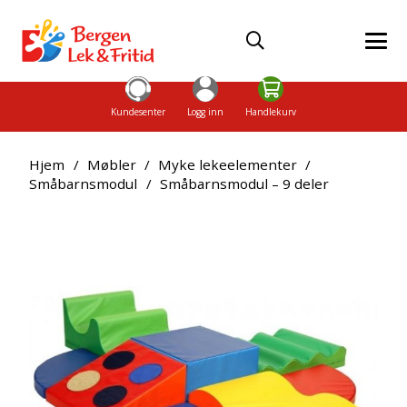
Kundesenter
Logg inn
Handlekurv
Hjem
/
Møbler
/
Myke lekeelementer
/
Småbarnsmodul
/
Småbarnsmodul – 9 deler