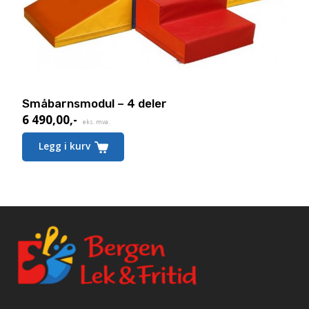
Småbarnsmodul – 4 deler
6 490,00
,-
eks. mva.
Legg i kurv