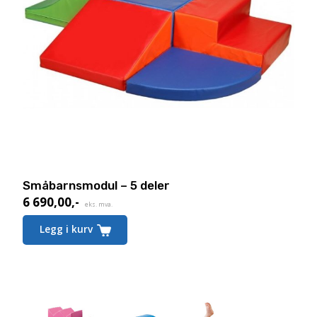
Småbarnsmodul – 5 deler
6 690,00
,-
eks. mva.
Legg i kurv