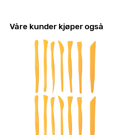
Våre kunder kjøper også