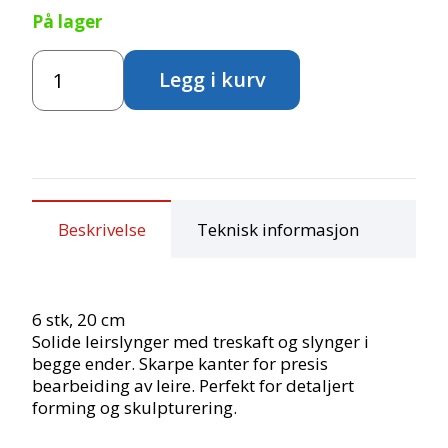
På lager
Slynger
Legg i kurv
til
leire
-
6
stk
antall
Beskrivelse
Teknisk informasjon
6 stk, 20 cm
Solide leirslynger med treskaft og slynger i
begge ender. Skarpe kanter for presis
bearbeiding av leire. Perfekt for detaljert
forming og skulpturering.