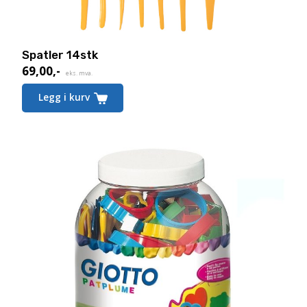
Spatler 14stk
69,00
,-
eks. mva.
Legg i kurv