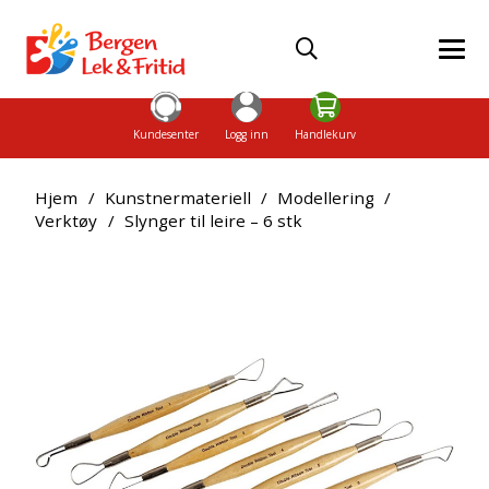
Kundesenter
Logg inn
Handlekurv
Hjem
/
Kunstnermateriell
/
Modellering
/
Verktøy
/
Slynger til leire – 6 stk