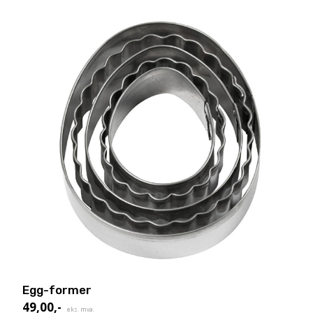
Egg-former
49,00
,-
eks. mva.