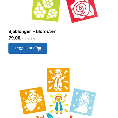
Sjablonger – blomster
79,00
,-
eks. mva.
Legg i kurv