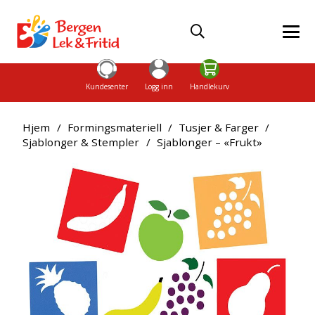
Kundesenter
Logg inn
Handlekurv
Hjem
/
Formingsmateriell
/
Tusjer & Farger
/
Sjablonger & Stempler
/
Sjablonger – «Frukt»