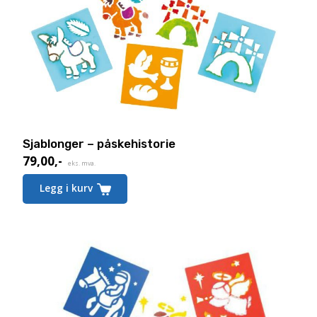
Sjablonger – påskehistorie
79,00
,-
eks. mva.
Legg i kurv