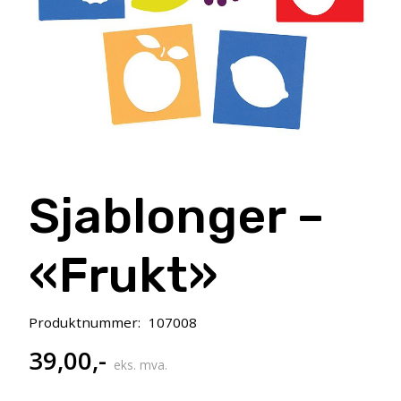
Sjablonger –
«Frukt»
Produktnummer:
107008
39,00
,-
eks. mva.