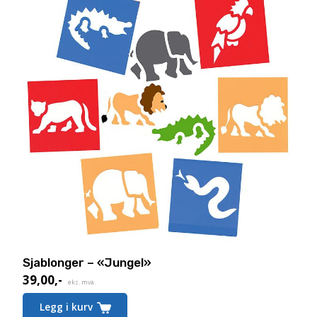
Sjablonger – «Jungel»
39,00
,-
eks. mva.
Legg i kurv