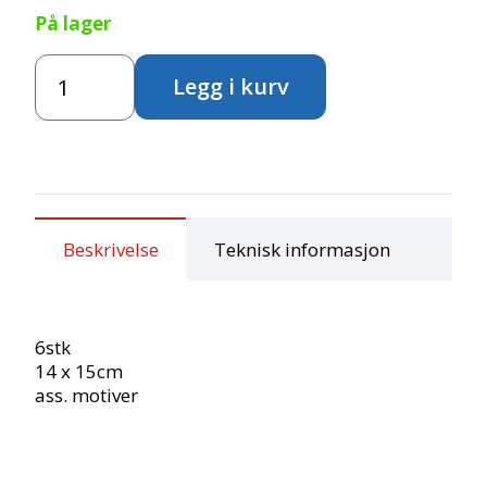
På lager
Sjablonger
Legg i kurv
-
"Frukt"
antall
Beskrivelse
Teknisk informasjon
6stk
14 x 15cm
ass. motiver