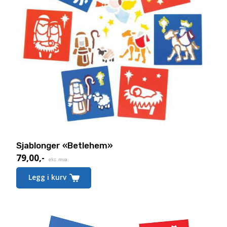
Sjablonger «Betlehem»
79,00
,-
eks. mva.
Legg i kurv