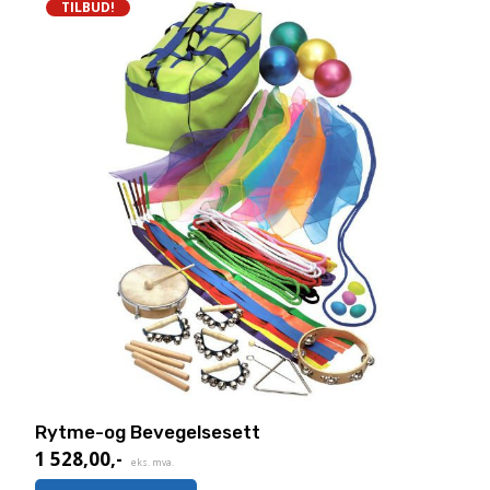
TILBUD!
Rytme-og Bevegelsesett
1 528,00
,-
Nåværende
eks. mva.
pris