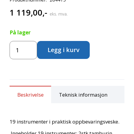
1 119,00
,-
eks. mva.
På lager
Rytmesett
Legg i kurv
i
praktisk
oppbevaringsveske
antall
Beskrivelse
Teknisk informasjon
19 instrumenter i praktisk oppbevaringsveske.
Inneholder 19 instrumenter: 2stk tamburin