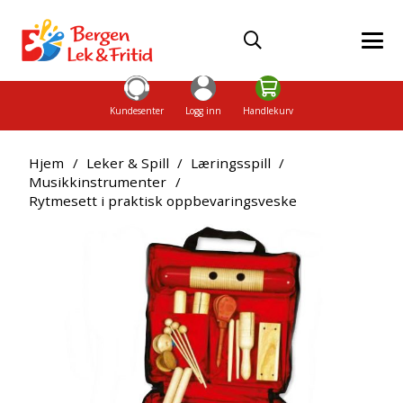
Kundesenter
Logg inn
Handlekurv
Hjem
/
Leker & Spill
/
Læringsspill
/
Musikkinstrumenter
/
Rytmesett i praktisk oppbevaringsveske