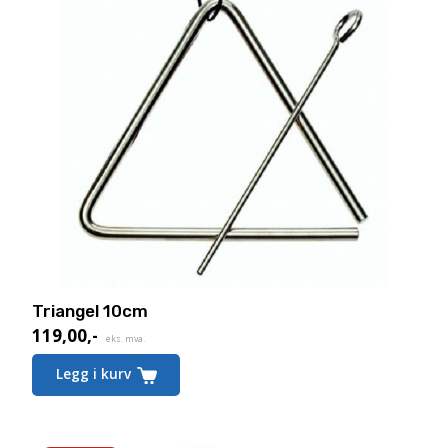
Triangel 10cm
119,00
,-
eks. mva.
Legg i kurv