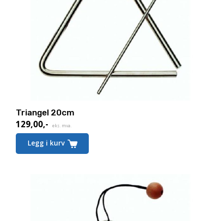
Triangel 20cm
129,00
,-
eks. mva.
Legg i kurv