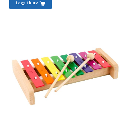
Legg i kurv
er:
1 528,00,-.