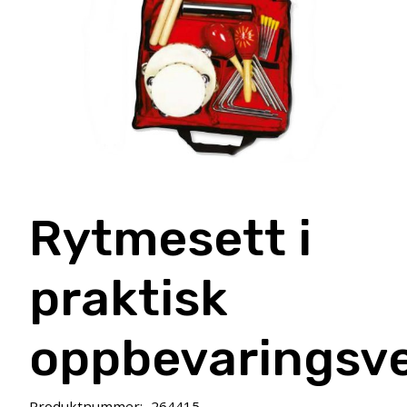
Rytmesett i
praktisk
oppbevaringsv
Produktnummer:
264415