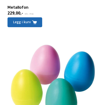
Metallofon
229,00
,-
eks. mva.
Legg i kurv