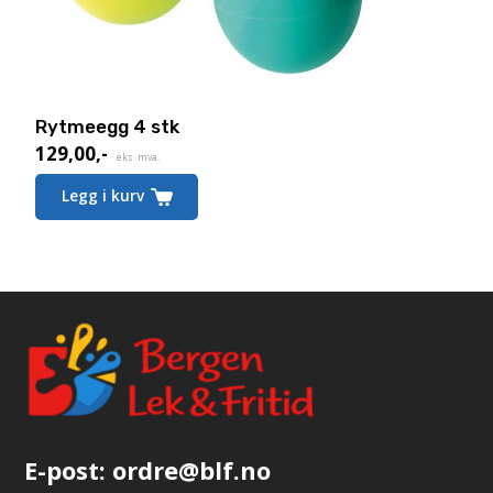
Rytmeegg 4 stk
129,00
,-
eks. mva.
Legg i kurv
E-post:
ordre@blf.no