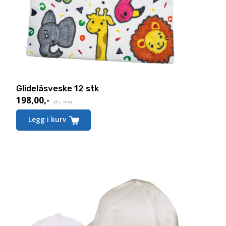
Glidelåsveske 12 stk
198,00
,-
eks. mva.
Legg i kurv