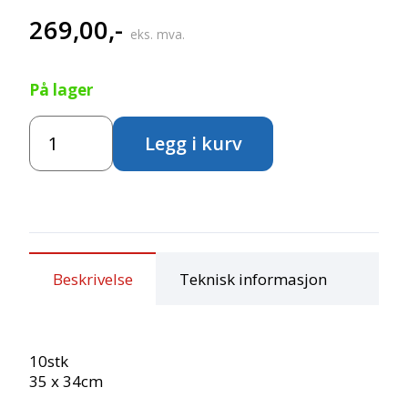
269,00
,-
eks. mva.
På lager
Ryggsekk
Legg i kurv
10
stk
antall
Beskrivelse
Teknisk informasjon
10stk
35 x 34cm