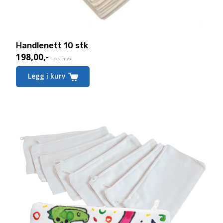
Handlenett 10 stk
198,00
,-
eks. mva.
Legg i kurv