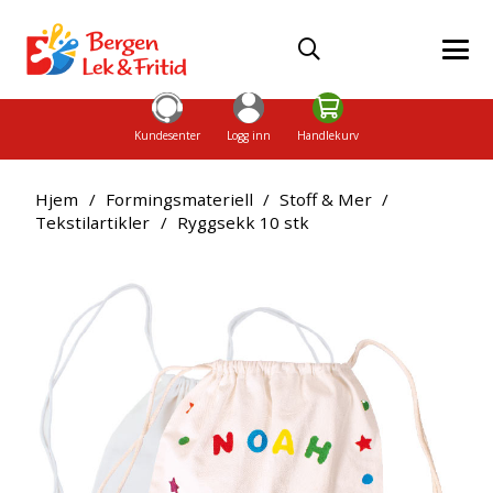
Kundesenter
Logg inn
Handlekurv
Hjem
/
Formingsmateriell
/
Stoff & Mer
/
Tekstilartikler
/
Ryggsekk 10 stk