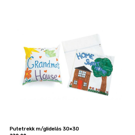
Putetrekk m/glidelås 30×30