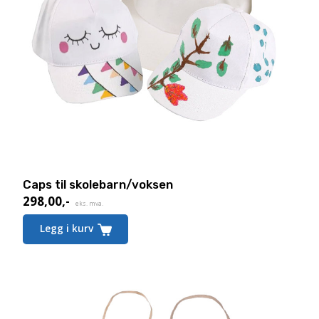
Caps til skolebarn/voksen
298,00
,-
eks. mva.
Legg i kurv