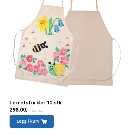
Lerretsforkler 10 stk
298,00
,-
eks. mva.
Legg i kurv