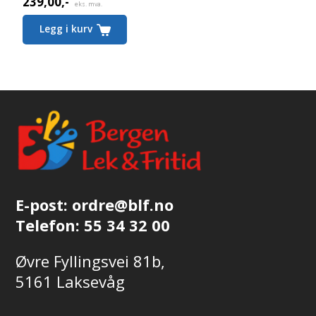
239,00
,-
eks. mva.
Legg i kurv
E-post:
ordre@blf.no
Telefon:
55 34 32 00
Øvre Fyllingsvei 81b,
5161 Laksevåg