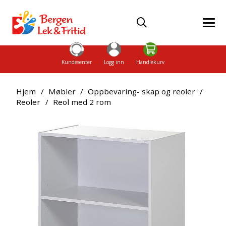
Kundesenter
Logg inn
Handlekurv
Hjem
/
Møbler
/
Oppbevaring- skap og reoler
/
Reoler
/
Reol med 2 rom