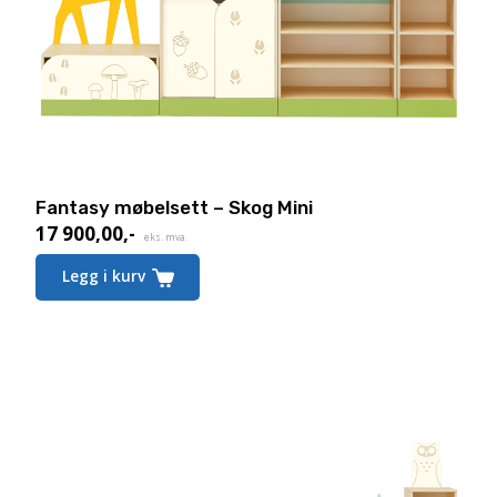
Fantasy møbelsett – Skog Mini
17 900,00
,-
eks. mva.
Legg i kurv