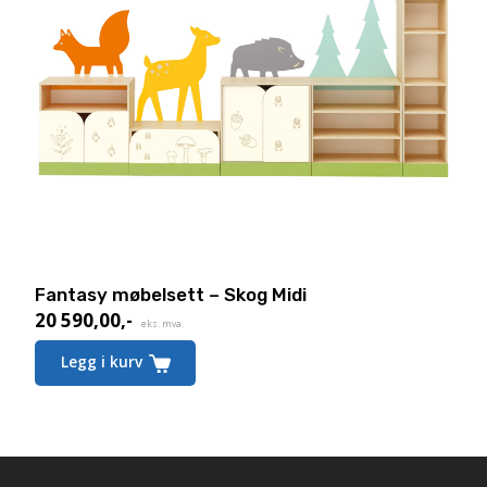
Fantasy møbelsett – Skog Midi
20 590,00
,-
eks. mva.
Legg i kurv