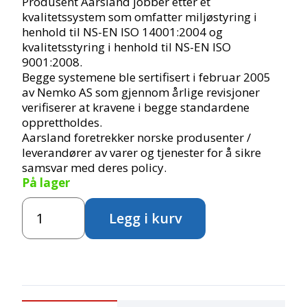
Produsent Aarsland jobber etter et
kvalitetssystem som omfatter miljøstyring i
henhold til NS-EN ISO 14001:2004 og
kvalitetsstyring i henhold til NS-EN ISO
9001:2008.
Begge systemene ble sertifisert i februar 2005
av Nemko AS som gjennom årlige revisjoner
verifiserer at kravene i begge standardene
opprettholdes.
Aarsland foretrekker norske produsenter /
leverandører av varer og tjenester for å sikre
samsvar med deres policy.
På lager
Reol
Legg i kurv
med
2
rom
antall