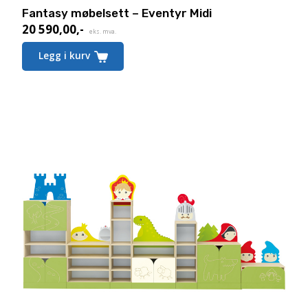
Fantasy møbelsett – Eventyr Midi
20 590,00
,-
eks. mva.
Legg i kurv