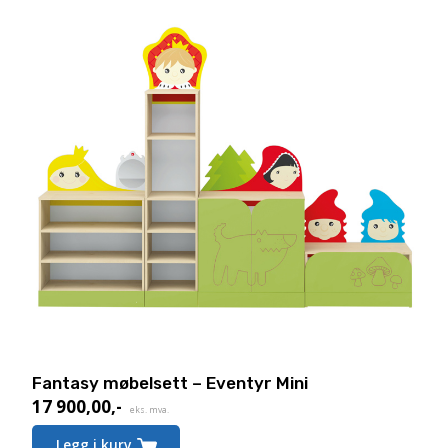
Fantasy møbelsett – Eventyr Mini
17 900,00
,-
eks. mva.
Legg i kurv