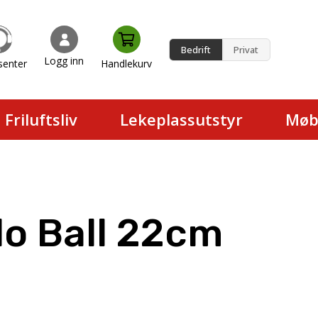
Bedrift
Privat
Logg inn
senter
Handlekurv
en.
Friluftsliv
Lekeplassutstyr
Møb
o Ball 22cm