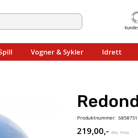
Kunde
Du har ingen produkter i handlekurv
pill
Vogner & Sykler
Idrett
Redond
Produktnummer:
S858751
219,00
,-
eks. mva.