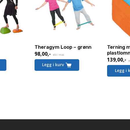
Theragym Loop – grønn
Terning 
plastlom
98,00
,-
eks. mva.
139,00
,-
e
Legg i kurv
Legg i 