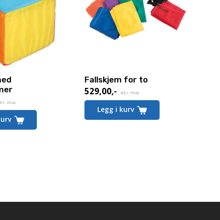
med
Fallskjem for to
mer
529,00
,-
eks. mva.
ks. mva.
Legg i kurv
kurv