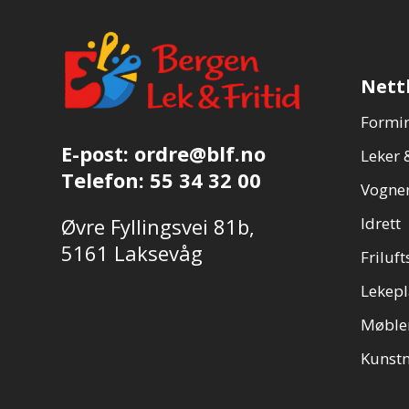
Nett
Formin
E-post:
ordre@blf.no
Leker &
Telefon:
55 34 32 00
Vogner
Øvre Fyllingsvei 81b,
Idrett
5161 Laksevåg
Friluft
Lekepl
Møble
Kunstn