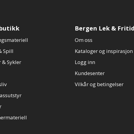
butikk
Bergen Lek & Friti
gsmateriell
Om oss
 Spill
Kataloger og inspirasjon
 & Sykler
Logg inn
Kundesenter
sliv
Vilkår og betingelser
assutstyr
r
ermateriell