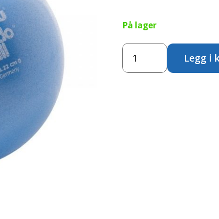
På lager
Redondo
Legg i 
Ball
22cm
antall