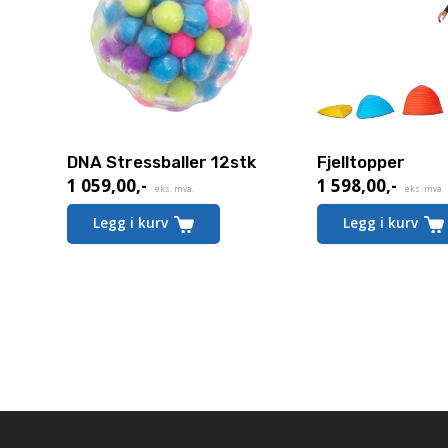
DNA Stressballer 12stk
Fjelltopper
1 059,00
,-
1 598,00
,-
eks. mva.
eks. mva.
Legg i kurv
Legg i kurv