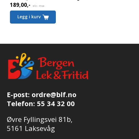
189,00
,-
Nåværende
eks. mva.
pris
Legg i kurv
er:
189,00,-.
E-post:
ordre@blf.no
Telefon:
55 34 32 00
Øvre Fyllingsvei 81b,
5161 Laksevåg