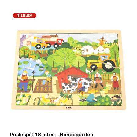
298,00,-.
TILBUD!
Puslespill 48 biter – Bondegården