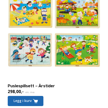
Puslespillsett – Årstider
298,00
,-
Nåværende
eks. mva.
pris
Legg i kurv
er: