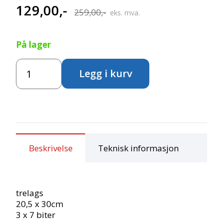
129,00
,-
Opprinnelig
Nåværende
259,00
,-
eks. mva.
pris
pris
På lager
var:
er:
Puslespill
259,00,-.
129,00,-.
Legg i kurv
"Jente
med
skjørt"
antall
Beskrivelse
Teknisk informasjon
trelags
20,5 x 30cm
3 x 7 biter