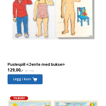
Puslespill «Jente med bukse»
129,00
,-
Nåværende
eks. mva.
pris
Legg i kurv
er:
129,00,-.
TILBUD!