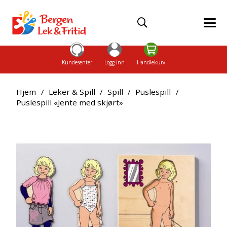
Kundesenter
Logg inn
Handlekurv
Hjem
/
Leker & Spill
/
Spill
/
Puslespill
/
Puslespill «Jente med skjørt»