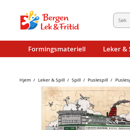
Formingsmateriell
Leker & S
Hjem
/
Leker & Spill
/
Spill
/
Puslespill
/
Puslesp