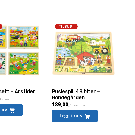
TILBUD!
sett – Årstider
Puslespill 48 biter –
Bondegården
de
ks. mva.
189,00
,-
Nåværende
eks. mva.
kurv
pris
Legg i kurv
er:
189,00,-.