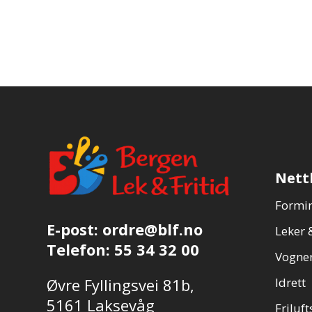
Nett
Formin
E-post:
ordre@blf.no
Leker &
Telefon:
55 34 32 00
Vogner
Øvre Fyllingsvei 81b,
Idrett
5161 Laksevåg
Friluft