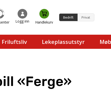
Bedrift
Privat
Logg inn
senter
Handlekurv
en.
Friluftsliv
Lekeplassutstyr
Møb
ill «Ferge»