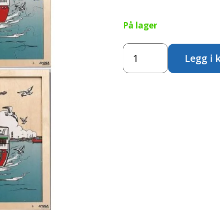
På lager
Puslespill
Legg i 
"Ferge"
antall