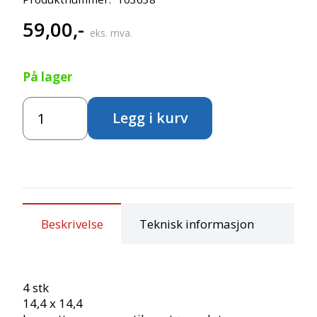
59,00
,-
eks. mva.
På lager
Perlebrett
Legg i kurv
"Firkant"
-
Blank
antall
Beskrivelse
Teknisk informasjon
4 stk
14,4 x 14,4