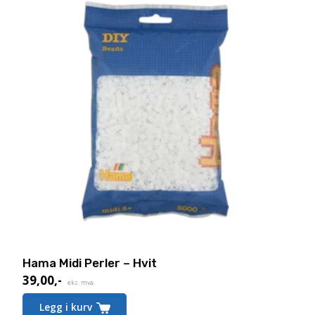
Hama Midi Perler – Hvit
39,00
,-
eks. mva.
Legg i kurv