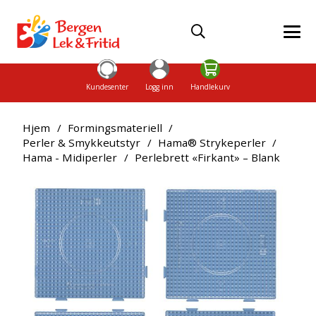
Kundesenter
Logg inn
Handlekurv
Hjem
/
Formingsmateriell
/
Perler & Smykkeutstyr
/
Hama® Strykeperler
/
Hama - Midiperler
/
Perlebrett «Firkant» – Blank