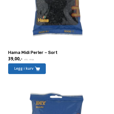
Hama Midi Perler – Sort
39,00
,-
eks. mva.
Legg i kurv