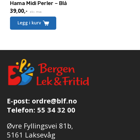
Hama Midi Perler – Blå
39,00
,-
eks. mva.
Legg i kurv
E-post:
ordre@blf.no
Telefon:
55 34 32 00
Øvre Fyllingsvei 81b,
5161 Laksevåg