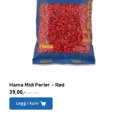
Hama Midi Perler – Rød
39,00
,-
eks. mva.
Legg i kurv