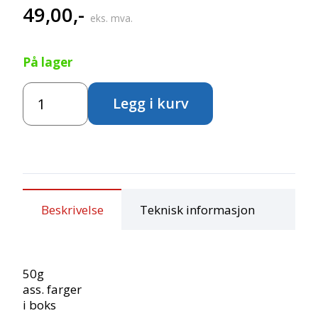
49,00
,-
eks. mva.
På lager
Paljetter
Legg i kurv
-
Svart/Sølv
mix
antall
Beskrivelse
Teknisk informasjon
50g
ass. farger
i boks