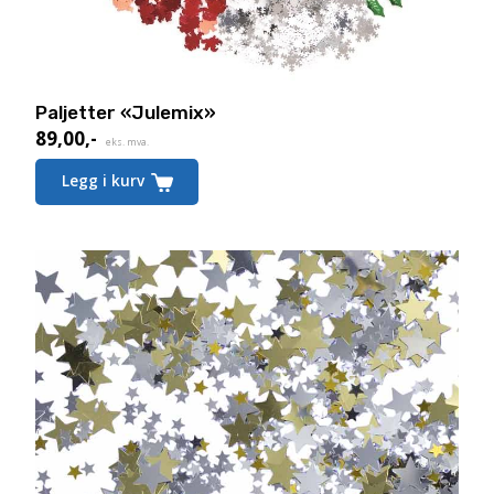
Paljetter «Julemix»
89,00
,-
eks. mva.
Legg i kurv