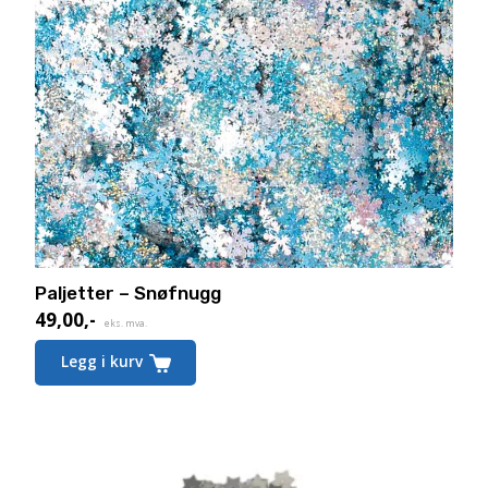
Paljetter – Snøfnugg
49,00
,-
eks. mva.
Legg i kurv