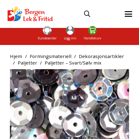
Kundesenter
Logg inn
Handlekurv
Hjem
/
Formingsmateriell
/
Dekorasjonsartikler
/
Paljetter
/
Paljetter – Svart/Sølv mix