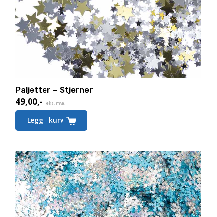
Paljetter – Stjerner
49,00
,-
eks. mva.
Legg i kurv