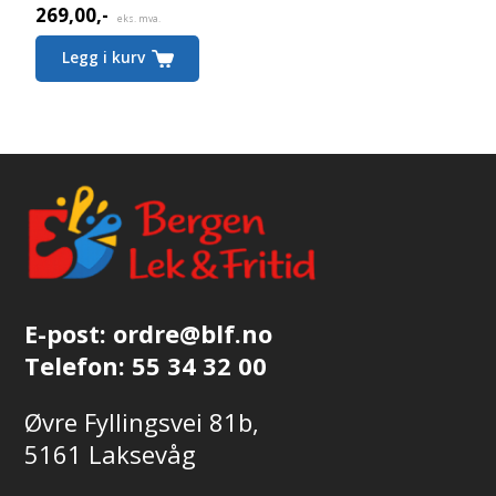
269,00
,-
eks. mva.
Legg i kurv
E-post:
ordre@blf.no
Telefon:
55 34 32 00
Øvre Fyllingsvei 81b,
5161 Laksevåg