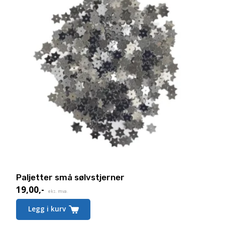
Paljetter små sølvstjerner
19,00
,-
eks. mva.
Legg i kurv