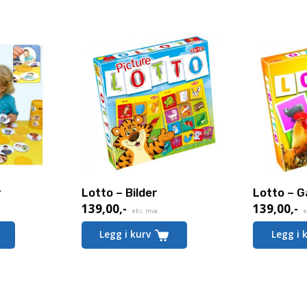
r
Lotto – Bilder
Lotto – 
139,00
,-
139,00
,-
eks. mva.
e
Legg i kurv
Legg i 