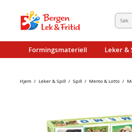
Formingsmateriell
Leker & S
Hjem
/
Leker & Spill
/
Spill
/
Memo & Lotto
/
M