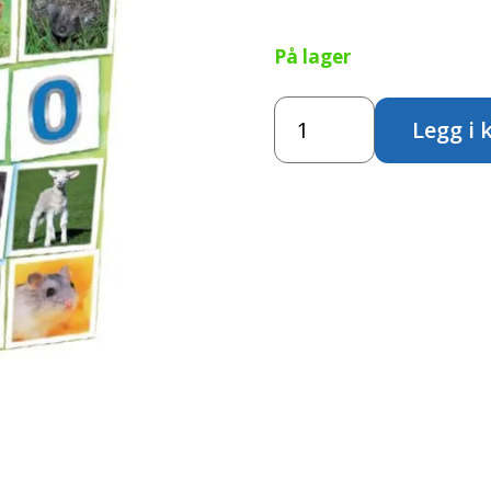
På lager
Memo
Legg i 
-
Dyrebaby
antall