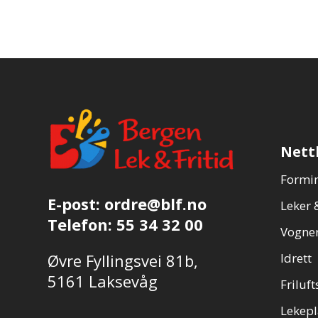
Nett
Formin
E-post:
ordre@blf.no
Leker &
Telefon:
55 34 32 00
Vogner
Øvre Fyllingsvei 81b,
Idrett
5161 Laksevåg
Friluft
Lekepl