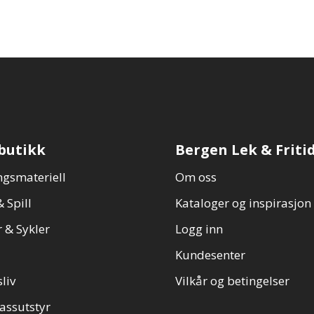
butikk
Bergen Lek & Friti
gsmateriell
Om oss
 Spill
Kataloger og inspirasjon
 & Sykler
Logg inn
Kundesenter
sliv
Vilkår og betingelser
assutstyr