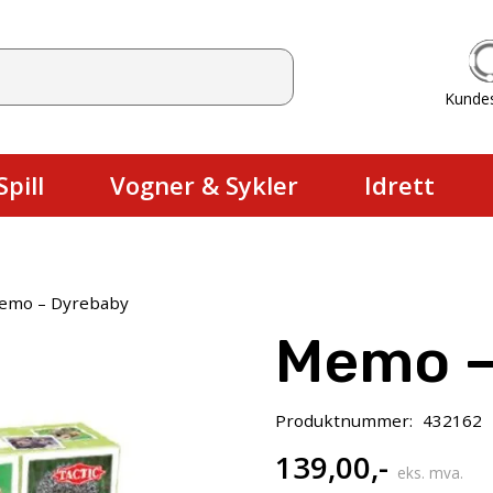
Kunde
Du har ingen produkter i handlekurv
pill
Vogner & Sykler
Idrett
emo – Dyrebaby
Memo –
Produktnummer:
432162
139,00
,-
eks. mva.