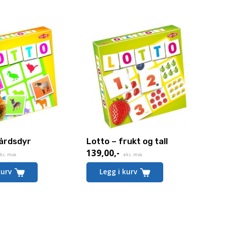
Gårdsdyr
Lotto – frukt og tall
139,00
,-
ks. mva.
eks. mva.
kurv
Legg i kurv