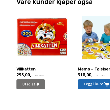
Våre kunder kjøper også
Villkatten
Memo – Følelse
298,00
,-
318,00
,-
eks. mva.
eks. mva.
Legg i kurv
Utsolgt