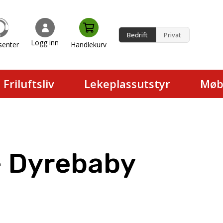
Bedrift
Privat
Logg inn
senter
Handlekurv
en.
Friluftsliv
Lekeplassutstyr
Møb
 Dyrebaby