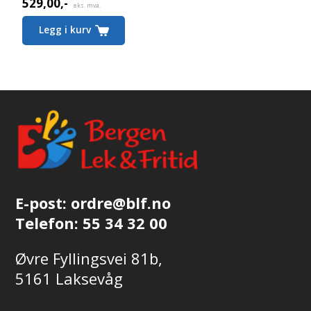
529,00
,-
eks. mva.
Legg i kurv
E-post:
ordre@blf.no
Telefon:
55 34 32 00
Øvre Fyllingsvei 81b,
5161 Laksevåg