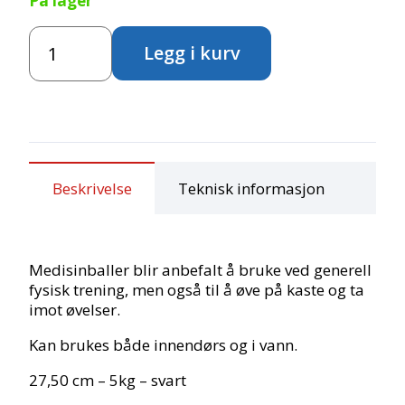
På lager
Megaform
Legg i kurv
medisin
5kg
antall
Beskrivelse
Teknisk informasjon
Medisinballer blir anbefalt å bruke ved generell
fysisk trening, men også til å øve på kaste og ta
imot øvelser.
Kan brukes både innendørs og i vann.
27,50 cm – 5kg – svart