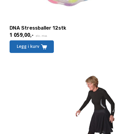
DNA Stressballer 12stk
1 059,00
,-
eks. mva.
Legg i kurv