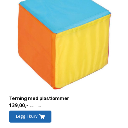
Terning med plastlommer
139,00
,-
eks. mva.
Legg i kurv