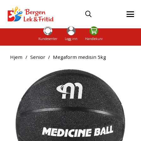
Kundesenter
Logg inn
Handlekurv
Hjem
/
Senior
/
Megaform medisin 5kg