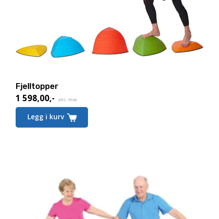
Fjelltopper
1 598,00
,-
eks. mva.
Legg i kurv