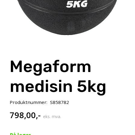
Megaform
medisin 5kg
Produktnummer:
S858782
798,00
,-
eks. mva.