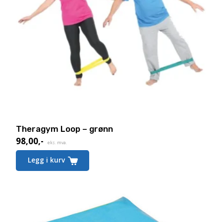
Theragym Loop – grønn
98,00
,-
eks. mva.
Legg i kurv