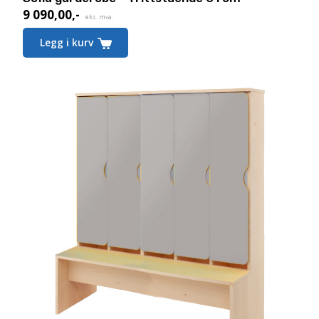
9 090,00
,-
eks. mva.
Legg i kurv