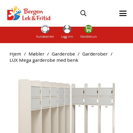
Kundesenter
Logg inn
Handlekurv
Hjem
/
Møbler
/
Garderobe
/
Garderober
/
LUX Mega garderobe med benk