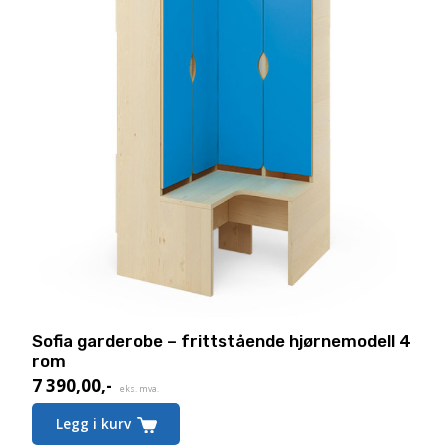
Sofia garderobe – frittstående hjørnemodell 4
rom
7 390,00
,-
eks. mva.
Legg i kurv