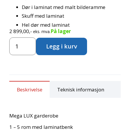
Dør i laminat med malt bilderamme
Skuff med laminat
Hel dør med laminat
2 899,00
,-
På lager
eks. mva.
LUX
Legg i kurv
Mega
garderobe
med
benk
antall
Beskrivelse
Teknisk informasjon
Mega LUX garderobe
1 – 5 rom med laminatbenk