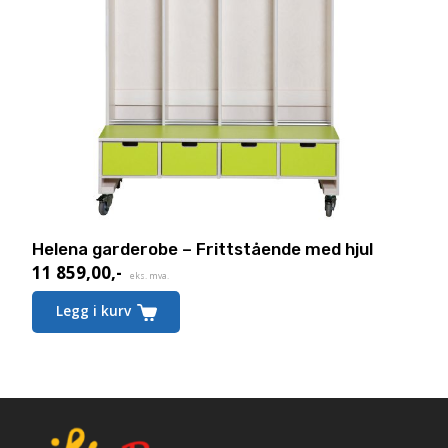
Helena garderobe – Frittstående med hjul
11 859,00
,-
eks. mva.
Dette
Legg i kurv
produktet
har
flere
varianter.
Alternativene
kan
velges
på