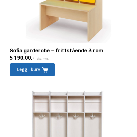
Sofia garderobe – frittstående 3 rom
5 190,00
,-
eks. mva.
Legg i kurv