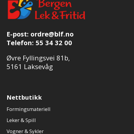
produktsiden
E-post:
ordre@blf.no
Telefon:
55 34 32 00
Øvre Fyllingsvei 81b,
5161 Laksevåg
Nettbutikk
Formingsmateriell
Leker & Spill
Vogner & Sykler