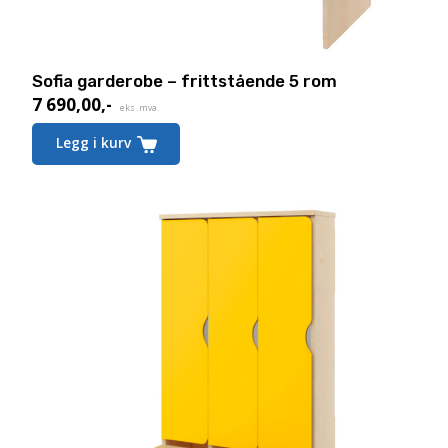
Sofia garderobe – frittstående 5 rom
7 690,00
,-
eks. mva.
Legg i kurv