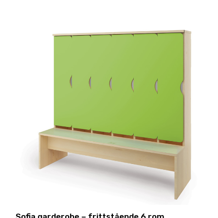
Sofia garderobe – frittstående 6 rom