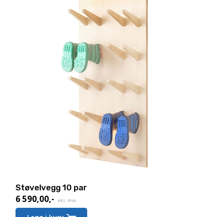
Støvelvegg 10 par
6 590,00
,-
eks. mva.