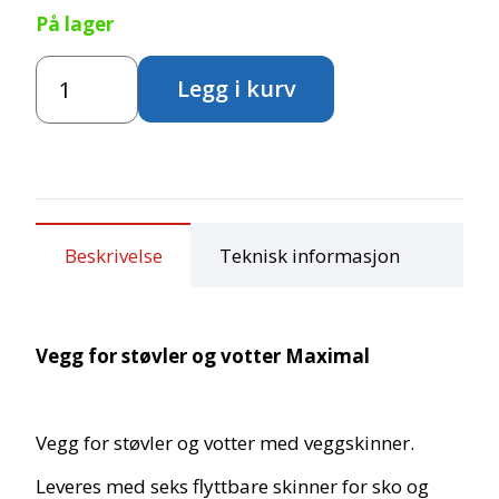
På lager
Støvelvegg
Legg i kurv
18
par
antall
Beskrivelse
Teknisk informasjon
Vegg for støvler og votter Maximal
Vegg for støvler og votter med veggskinner.
Leveres med seks flyttbare skinner for sko og