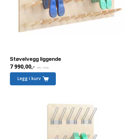
Støvelvegg liggende
7 990,00
,-
eks. mva.
Legg i kurv