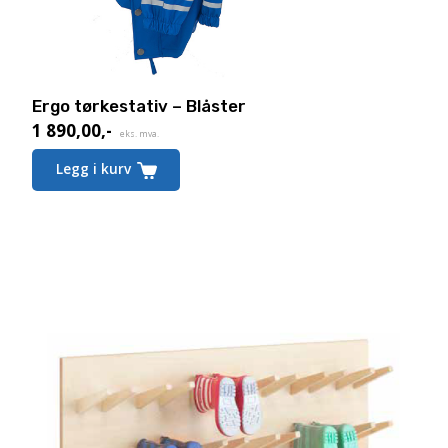
Ergo tørkestativ – Blåster
1 890,00
,-
eks. mva.
Legg i kurv