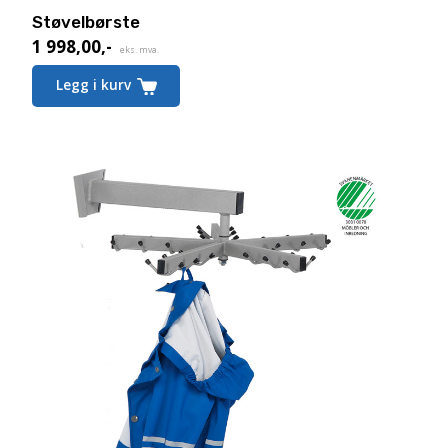
Støvelbørste
1 998,00
,-
eks. mva.
Legg i kurv