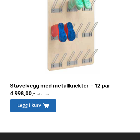
Støvelvegg med metallknekter – 12 par
4 998,00
,-
eks. mva.
Legg i kurv