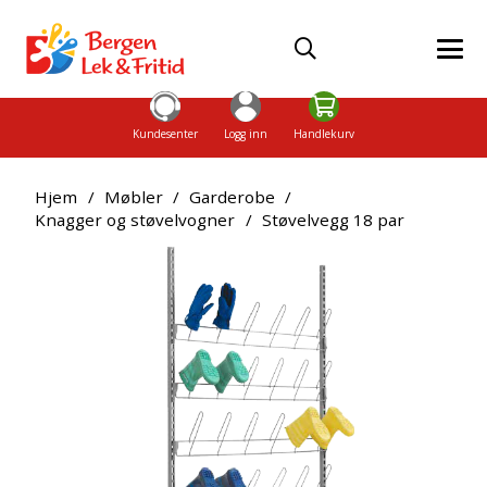
Kundesenter
Logg inn
Handlekurv
Hjem
/
Møbler
/
Garderobe
/
Knagger og støvelvogner
/
Støvelvegg 18 par