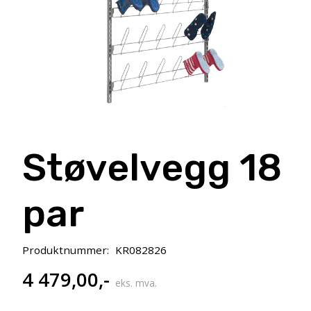
Støvelvegg 18
par
Produktnummer:
KR082826
4 479,00
,-
eks. mva.