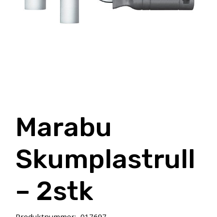
Marabu
Skumplastrull
– 2stk
Produktnummer:
017697