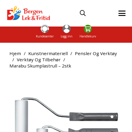
Kundesenter
Logg inn
Handlekurv
Hjem
/
Kunstnermateriell
/
Pensler Og Verktøy
/
Verktøy Og Tilbehør
/
Marabu Skumplastrull – 2stk