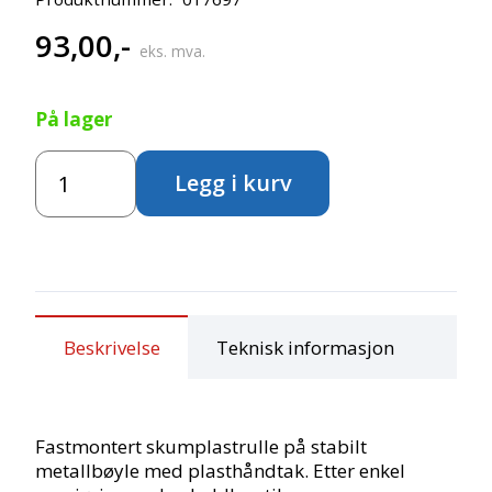
93,00
,-
eks. mva.
På lager
Marabu
Legg i kurv
Skumplastrull
–
2stk
antall
Beskrivelse
Teknisk informasjon
Fastmontert skumplastrulle på stabilt
metallbøyle med plasthåndtak. Etter enkel