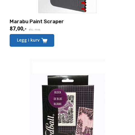
Marabu Paint Scraper
87,00
,-
eks. mva.
Legg i kurv