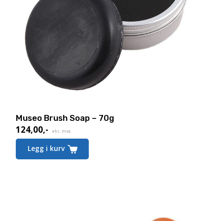
Museo Brush Soap – 70g
124,00
,-
eks. mva.
Legg i kurv