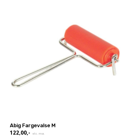
Alternativene
kan
velges
på
produktsiden
Abig Fargevalse M
122,00
,-
eks. mva.