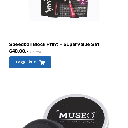
Speedball Block Print – Supervalue Set
640,00
,-
eks. mva.
Legg i kurv