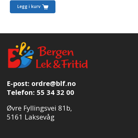
Dette
Legg i kurv
produktet
har
flere
varianter.
Alternativene
kan
velges
på
produktsiden
E-post:
ordre@blf.no
Telefon:
55 34 32 00
Øvre Fyllingsvei 81b,
5161 Laksevåg