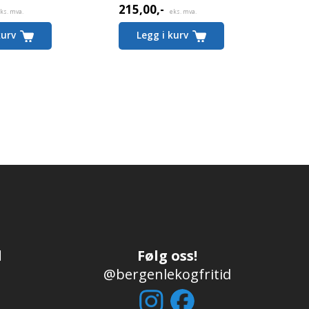
215,00
,-
ks. mva.
eks. mva.
kurv
Legg i kurv
d
Følg oss!
@bergenlekogfritid