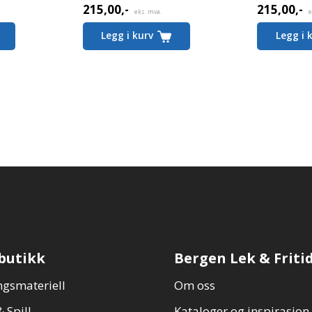
215,00
,-
215,00
,-
eks. mva.
e
Legg i kurv
Legg i 
butikk
Bergen Lek & Friti
gsmateriell
Om oss
 Spill
Kataloger og inspirasjon