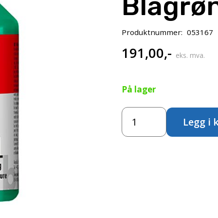
Blågrø
Produktnummer:
053167
191,00
,-
eks. mva.
På lager
Marabu
Legg i 
Aqua
Lino
250ml
–
097
Blågrønn
antall