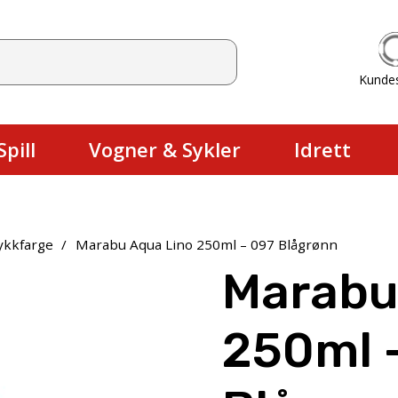
Kunde
Du har ingen produkter i handlekurv
pill
Vogner & Sykler
Idrett
ykkfarge
/
Marabu Aqua Lino 250ml – 097 Blågrønn
Marabu
250ml 