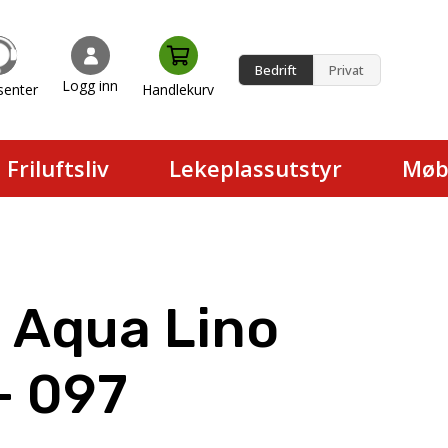
Bedrift
Privat
Logg inn
senter
Handlekurv
en.
Friluftsliv
Lekeplassutstyr
Møb
 Aqua Lino
– 097