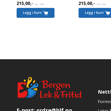
215,00
,-
215,00
,-
eks. mva.
eks. mva.
Legg i kurv
Legg i kurv
Nett
Formin
E-post:
ordre@blf.no
Leker &