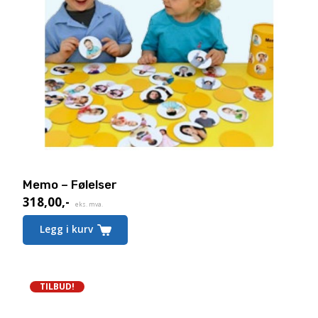
Memo – Følelser
318,00
,-
eks. mva.
Legg i kurv
TILBUD!