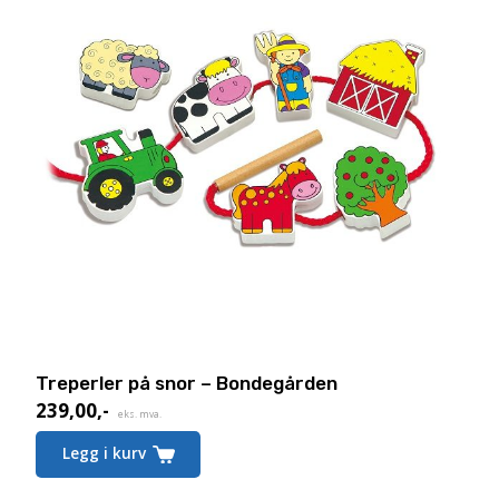
Treperler på snor – Bondegården
239,00
,-
Nåværende
eks. mva.
pris
Legg i kurv
er:
239,00,-.