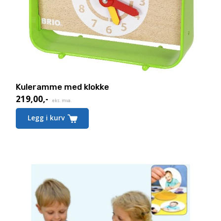
Kuleramme med klokke
219,00
,-
eks. mva.
Legg i kurv