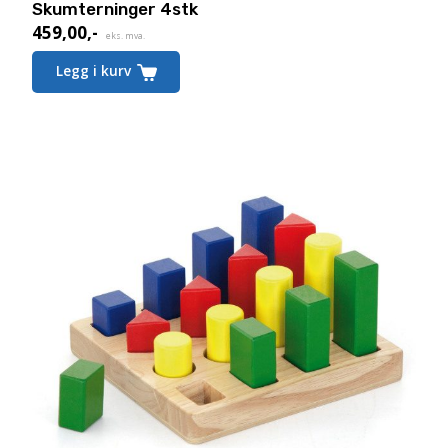
Skumterninger 4stk
459,00
,-
eks. mva.
Legg i kurv