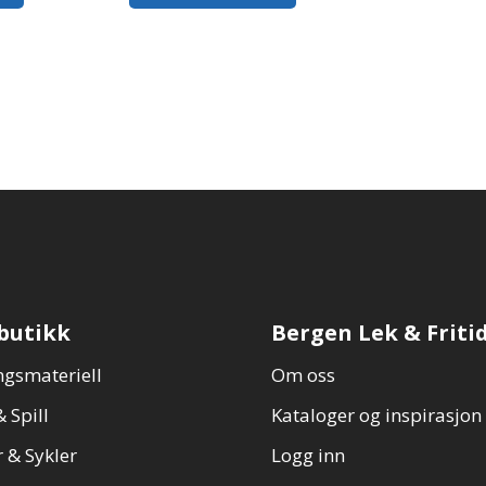
1 798,00,-.
butikk
Bergen Lek & Friti
gsmateriell
Om oss
 Spill
Kataloger og inspirasjon
 & Sykler
Logg inn