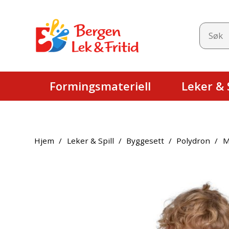
Formingsmateriell
Leker & S
Hjem
/
Leker & Spill
/
Byggesett
/
Polydron
/
M