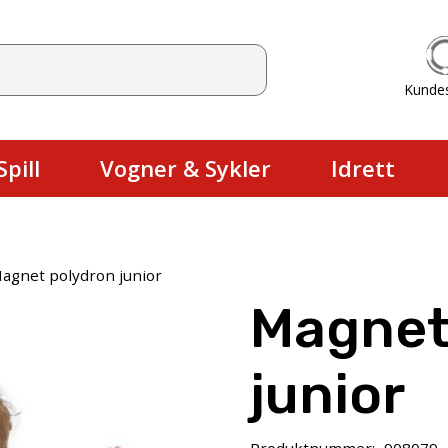
Kunde
Du har ingen produkter i handlekurv
pill
Vogner & Sykler
Idrett
agnet polydron junior
Magnet
junior
Produktnummer:
908079