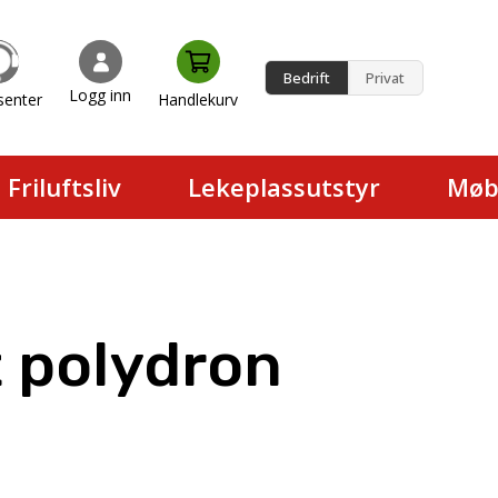
Bedrift
Privat
Logg inn
senter
Handlekurv
en.
Friluftsliv
Lekeplassutstyr
Møb
 polydron