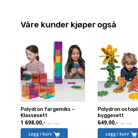
Våre kunder kjøper også
Polydron fargemiks –
Polydron octop
Klassesett
byggesett
1 698,00
,-
649,00
,-
eks. mva.
eks. mva.
Legg i kurv
Legg i kurv