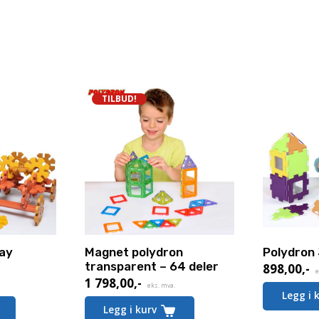
TILBUD!
lay
Magnet polydron
Polydron
transparent – 64 deler
898,00
,-
e
1 798,00
,-
Nåværende
eks. mva.
Legg i 
pris
Legg i kurv
er: