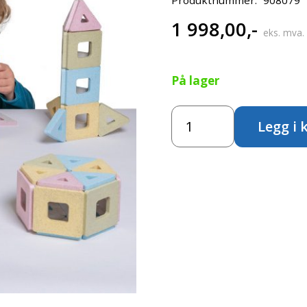
1 998,00
,-
eks. mva.
På lager
Magnet
Legg i 
polydron
junior
antall