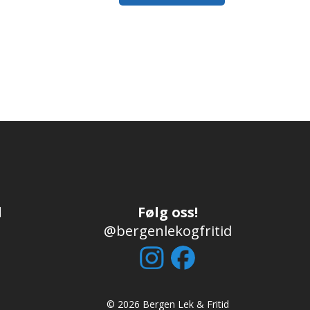
1 998,00,-.
d
Følg oss!
@bergenlekogfritid
© 2026 Bergen Lek & Fritid