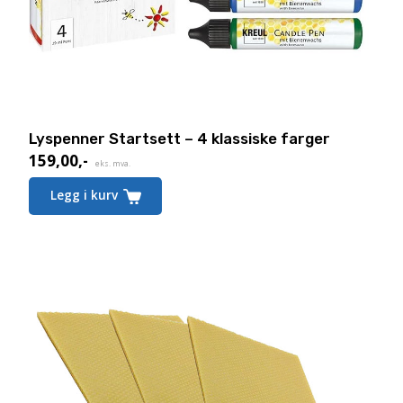
Lyspenner Startsett – 4 klassiske farger
159,00
,-
eks. mva.
Legg i kurv