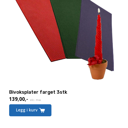
Bivoksplater farget 3stk
139,00
,-
eks. mva.
Legg i kurv