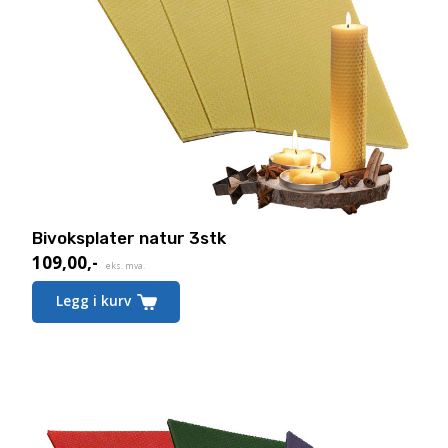
Bivoksplater natur 3stk
109,00
,-
eks. mva.
Legg i kurv