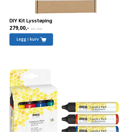
DIY Kit Lysstøping
279,00
,-
eks. mva.
Legg i kurv