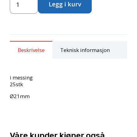
Legg i kurv
antall
Beskrivelse
Teknisk informasjon
i messing
25stk
Ø21mm
Våre kunder kjøper også