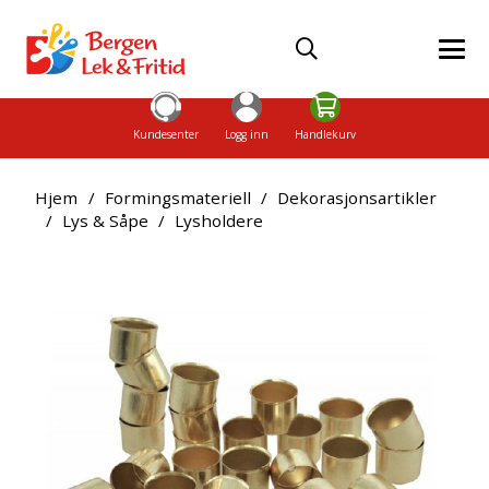
Kundesenter
Logg inn
Handlekurv
Hjem
/
Formingsmateriell
/
Dekorasjonsartikler
/
Lys & Såpe
/
Lysholdere