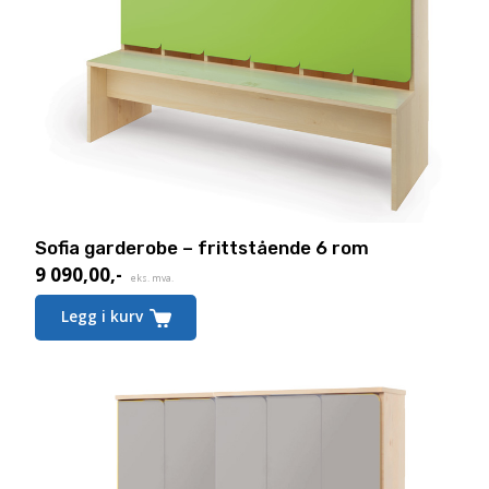
Sofia garderobe – frittstående 6 rom
9 090,00
,-
eks. mva.
Legg i kurv