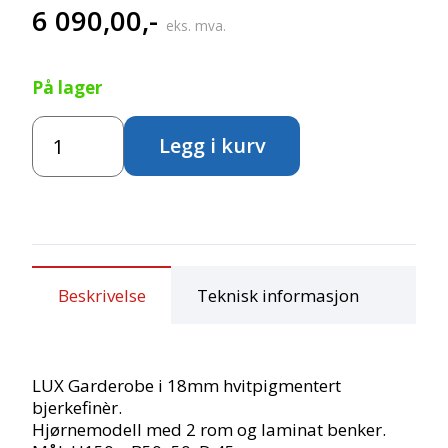
6 090,00
,-
eks. mva.
På lager
LUX
Legg i kurv
Garderobe
-
Hjørnemodell
antall
Beskrivelse
Teknisk informasjon
LUX Garderobe i 18mm hvitpigmentert
bjerkefinèr.
Hjørnemodell med 2 rom og laminat benker.