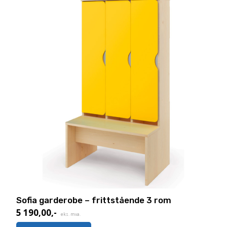
Sofia garderobe – frittstående 3 rom
5 190,00
,-
eks. mva.