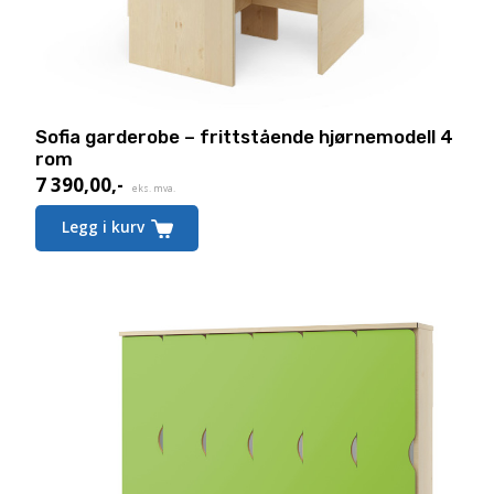
Sofia garderobe – frittstående hjørnemodell 4
rom
7 390,00
,-
eks. mva.
Legg i kurv