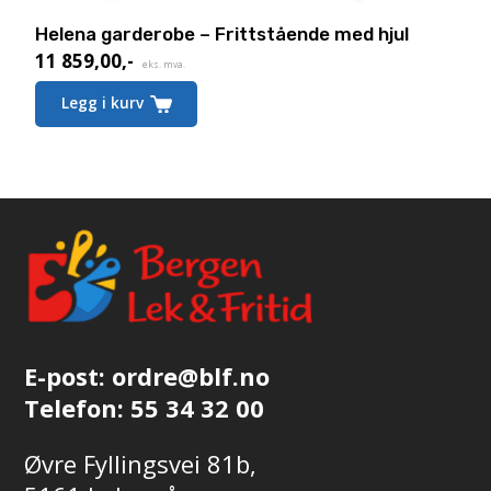
Helena garderobe – Frittstående med hjul
11 859,00
,-
eks. mva.
Dette
Legg i kurv
produktet
har
flere
varianter.
Alternativene
kan
velges
på
produktsiden
E-post:
ordre@blf.no
Telefon:
55 34 32 00
Øvre Fyllingsvei 81b,