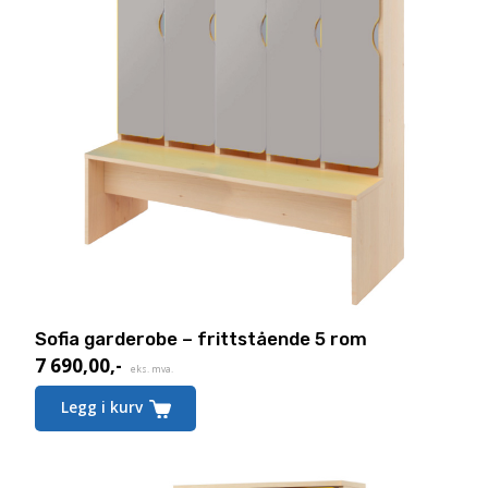
Sofia garderobe – frittstående 5 rom
7 690,00
,-
eks. mva.
Legg i kurv