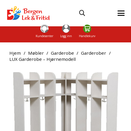
Kundesenter
Logg inn
Handlekurv
Hjem
/
Møbler
/
Garderobe
/
Garderober
/
LUX Garderobe – Hjørnemodell